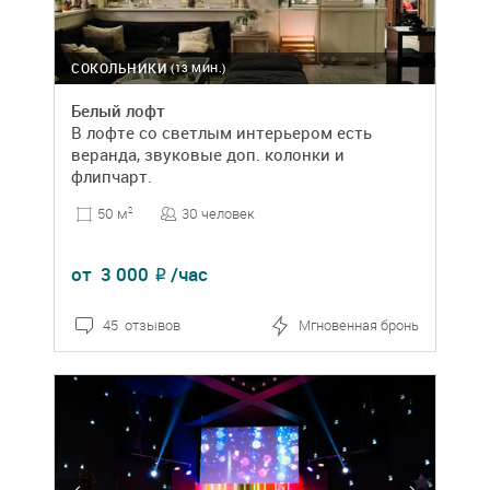
СОКОЛЬНИКИ
(13 МИН.)
Белый лофт
В лофте со светлым интерьером есть
веранда, звуковые доп. колонки и
флипчарт.
30 человек
50 м
2
от
3 000
/час
₽
45 отзывов
Мгновенная бронь