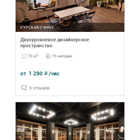
КУРСКАЯ
(1 МИН.)
Двухуровневое дизайнерское
пространство
15 человек
70 м
2
от
1 290
/час
₽
6 отзывов