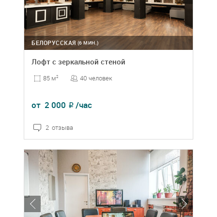
БЕЛОРУССКАЯ
(6 МИН.)
Лофт с зеркальной стеной
40 человек
85 м
2
от
2 000
/час
₽
2 отзыва