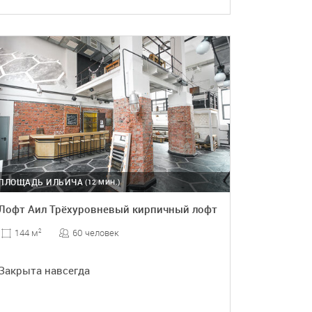
ПОДРОБНЕЕ
ПЛОЩАДЬ ИЛЬИЧА
(12 МИН.)
Лофт Аил Трёхуровневый кирпичный лофт
60 человек
144 м
2
Закрыта навсегда