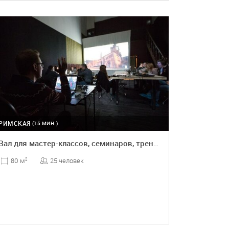
ПОДРОБНЕЕ
РИМСКАЯ
(15 МИН.)
Зал для мастер-классов, семинаров, тренингов, презентаций, б
25 человек
80 м
2