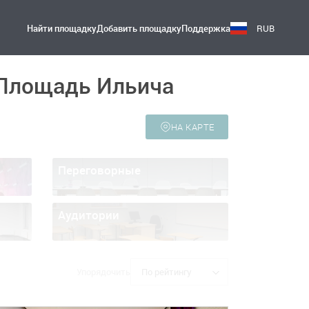
Найти площадку
Добавить площадку
Поддержка
RUB
 Площадь Ильича
НА КАРТЕ
Переговорные
Аудитории
Упорядочить