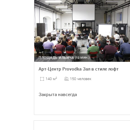
ПЛОЩАДЬ ИЛЬИЧА
(12 МИН.)
Арт-Центр Provodka Зал в стиле лофт
150 человек
140 м
2
Закрыта навсегда
ПОДРОБНЕЕ