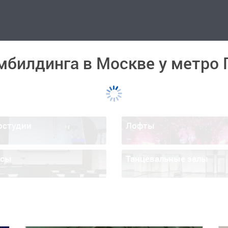
мбилдинга в Москве у метро
остудии
Лофты
ссы
Танцевальные залы