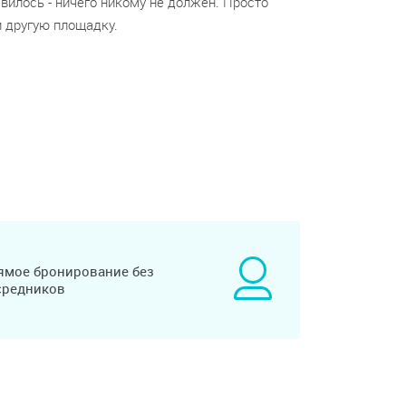
вилось - ничего никому не должен. Просто
 другую площадку.
ямое бронирование без
средников