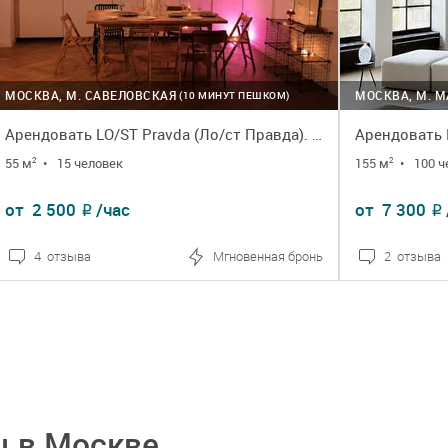
МОСКВА, М. САВЕЛОВСКАЯ
МОСКВА, М. 
(10 МИНУТ ПЕШКОМ)
Арендовать LO/ST Pravda (Ло/ст Правда). Зал S3 Curry (С3 Карри)
55 м
•
15 человек
155 м
•
100 
2
2
от
2 500
/час
от
7 300
₽
₽
4 отзыва
Мгновенная бронь
2 отзыва
ПОДРОБНЕЕ
ЗАКАЗАТЬ
ПОДРОБ
ы в Москве