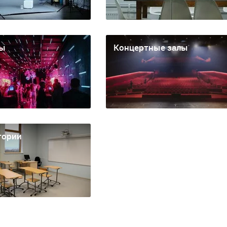
ы
Концертные залы
тории