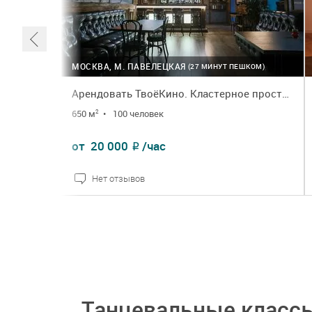
МОСКВА, М. ПАВЕЛЕЦКАЯ
(27 МИНУТ ПЕШКОМ)
Арендовать ТвоёКино. Кластерное пространство
650 м
•
100 человек
2
от
20 000
/час
₽
Нет отзывов
ПОДРОБНЕЕ
ЗАКАЗАТЬ
Танцевальные класс