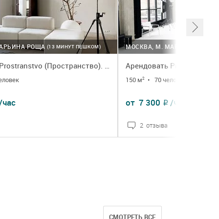
МАРЬИНА РОЩА
МОСКВА, М. МАРЬИНА РОЩА
(13 МИНУТ ПЕШКОМ)
Арендовать Prostranstvo (Пространство). Светлая фотостудия
человек
150 м
•
70 человек
2
/час
от
7 300
/час
₽
2 отзыва
НЕЕ
ЗАКАЗАТЬ
ПОДРОБНЕЕ
СМОТРЕТЬ ВСЕ