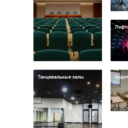
Лофт
Танцевальные залы
Ауди