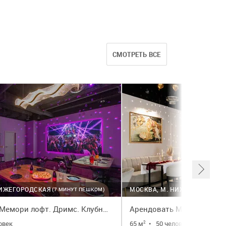
СМОТРЕТЬ ВСЕ
НИЖЕГОРОДСКАЯ
МОСКВА, М. НИЖЕГОРОДСКА
(7 МИНУТ ПЕШКОМ)
Арендовать Мемори лофт. Дримс. Клубный лофт с караоке и диско‑шаром
ловек
65 м
•
50 человек
2