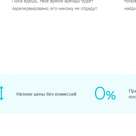
Пока едешь, твое время аренды будет
понра
зарезервировано, его никому не отдадут.
найди
Пр
Низкие цены без комиссий
по