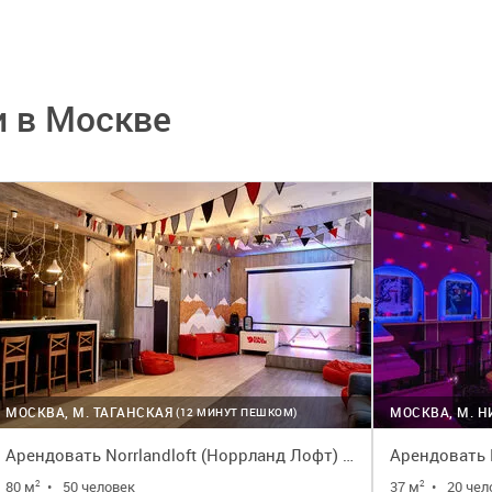
 в Москве
МОСКВА, М. ТАГАНСКАЯ
МОСКВА, М. 
(12 МИНУТ ПЕШКОМ)
Арендовать Norrlandloft (Норрланд Лофт) в скандинавском стиле
80 м
•
50 человек
37 м
•
20 че
2
2