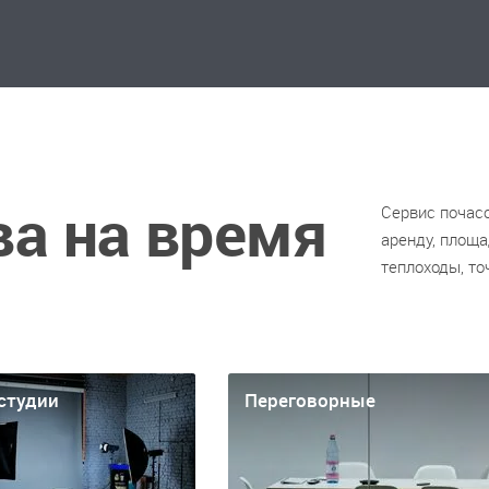
а на время
Сервис почас
аренду, площа
теплоходы, то
студии
Переговорные