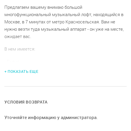
Предлагаем вашему внимаю большой
многофункциональный музыкальный лофт, находящийся в
Москве, в 7 минутах от метро Красносельская. Вам не
нужно везти туда музыкальный аппарат - он уже на месте,
ожидает вас.
В нем имеется:
- Сцена
+ ПОКАЗАТЬ ЕЩЕ
- Более 50 посадочных мест (стулья, барные стулья, кресла-
мешки, табуретки, столики)
- Барная зона
УСЛОВИЯ ВОЗВРАТА
- Несколько вариантов рабочего света (теплый, холодный,
микс)
Уточняйте информацию у администратора.
- Концертный (райдерный) аппарат