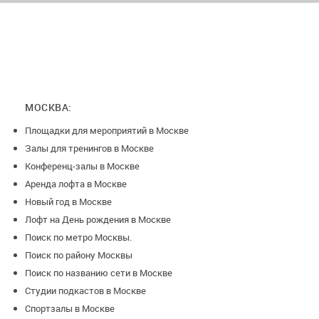
мероприятием поканальной записи и т.п.
- Услуги профессионального звукорежиссёра на
мероприятие или на запись за доп. плату
- Услуги профессиональной команды фотографов,
видеооператора за доп. плату
МОСКВА:
Площадки для мероприятий в Москве
Обратите внимание: минимальная длительность брони - 3
Залы для тренингов в Москве
часа
Конференц-залы в Москве
После мероприятия
Аренда лофта в Москве
Новый год в Москве
По окончании мероприятия администратор проверяет
Лофт на День рождения в Москве
зал. В случае, если вы испачкали стены/мебель,
Поиск по метро Москвы.
испортили* оборудование (пролили жидкость на ковер,
порвали провода, сломали музыкальный аппарат и т.п.
Поиск по району Москвы
), курили в помещении и/или в неположенном месте,
Поиск по названию сети в Москве
использовали помещения студии или прилегающую
Студии подкастов в Москве
территорию Бизнес-Центра в качестве туалета,
распивали или находились с алкогольными напитками
Спортзалы в Москве