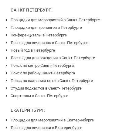
в открытой таре на территории Бизнес-Центра, то
администратор вправе назначить вам штраф.
САНКТ-ПЕТЕРБУРГ:
Штраф за курение в неположенном месте - 5000р
Площадки для мероприятий в Санкт-Петербурге
Площадки для тренингов в Петербурге
Штраф за справление нужды в неположенном месте -
Конференц-залы в Петербурге
50000р и удаление с территории
Лофты для вечеринок в Санкт-Петербурге
Штраф за распитие или нахождение с алкогольными
Новый год в Петербурге
напитками на территории Бизнес-Центра - 50000р и
Лофты для дня рождения в Санкт-Петербурге
удаление с территории
Поиск по метро Санкт-Петербурга.
Поиск по району Санкт-Петербурга
*штраф за порчу имущества определяется индивидуально,
Поиск по названию сети в Санкт-Петербурге
исходя из ситуации, размера ущерба, и возможности
Студии подкастов в Санкт-Петербурге
дальнейшего ремонта и восстановления оборудования, или
Спортзалы в Санкт-Петербурге
приобретения нового, в случае его полной поломки.
При бронировании зала вносится залог в размере 7000 руб,
ЕКАТЕРИНБУРГ:
по завершении аренды залог возвращается.
Площадки для мероприятий в Екатеринбурге
Лофты для вечеринки в Екатеринбурге
Условия возврата денег(залога):