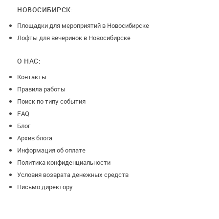
при отмене мероприятия менее чем за :
НОВОСИБИРСК:
- 21 дней до даты проведения, возврат 100%
Площадки для мероприятий в Новосибирске
- 14 дней до даты проведения, возврат 50%
Лофты для вечеринок в Новосибирске
- 7 дней до даты проведения, возврат 0%
О НАС:
Контакты
Правила работы
Поиск по типу события
FAQ
Блог
Архив блога
Информация об оплате
Политика конфиденциальности
Условия возврата денежных средств
Письмо директору