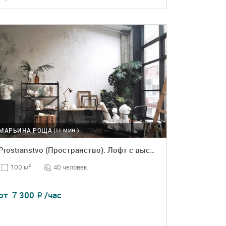
ПОДРОБНЕЕ
БРОНЬ
МАРЬИНА РОЩА
(11 МИН.)
Prostranstvo (Пространство). Лофт с высокими потолками
40 человек
100 м
2
от
7 300
/час
₽