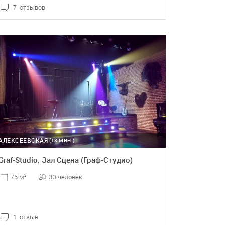
7 отзывов
ПОДРОБНЕЕ
АЛЕКСЕЕВСКАЯ
(18 МИН.)
Graf-Studio. Зал Сцена (Граф-Студио)
30 человек
75 м
2
1 отзыв