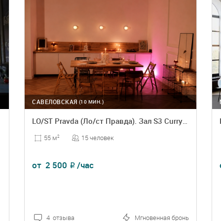
САВЕЛОВСКАЯ
(10 МИН.)
LO/ST Pravda (Ло/ст Правда). Зал S3 Curry (С3 Карри)
15 человек
55 м
2
от
2 500
/час
₽
4 отзыва
Мгновенная бронь