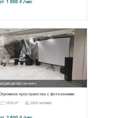
от
1 000
/час
₽
ПОДРОБНЕЕ
БРОНЬ
МЕДВЕДКОВО
(80 МИН.)
Огромное пространство с фотозонами
2300 человек
1000 м
2
от
2 600
/час
₽