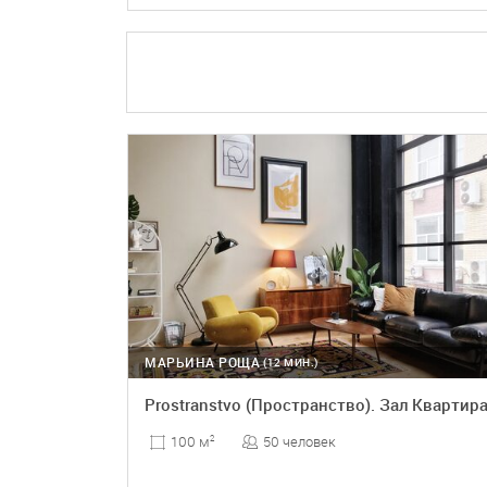
ПОДРОБНЕЕ
БРОНЬ
МАРЬИНА РОЩА
(12 МИН.)
Prostranstvo (Пространство). Зал Квартир
50 человек
100 м
2