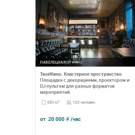
ПАВЕЛЕЦКАЯ
(27 МИН.)
ТвоёКино. Кластерное пространство
Площадка с декорациями, проектором и
DJ-пультом для разных форматов
мероприятий.
100 человек
650 м
2
от
20 000
/час
₽