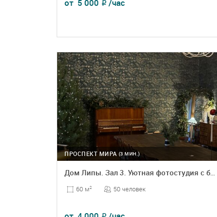
от
5 000
/час
₽
ПОДРОБНЕЕ
БРОНЬ
ПРОСПЕКТ МИРА
(3 МИН.)
Дом Липы. Зал 3. Уютная фотостудия с большими окнами
50 человек
60 м
2
от
4 000
/час
₽