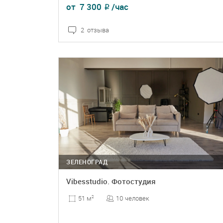
от
7 300
/час
₽
2 отзыва
ПОДРОБНЕЕ
БРОНЬ
ЗЕЛЕНОГРАД
Vibesstudio. Фотостудия
10 человек
51 м
2