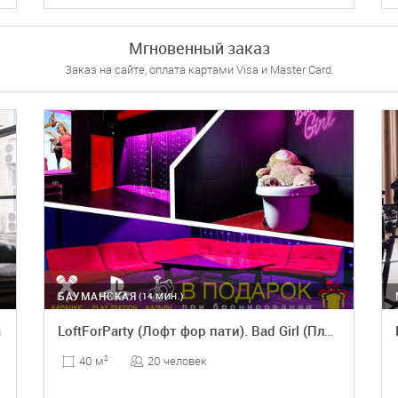
ПОДРОБНЕЕ
БРОНЬ
Мгновенный заказ
Заказ на сайте, оплата картами Visa и Master Card.
БАУМАНСКАЯ
(14 МИН.)
а
LoftForParty (Лофт фор пати). Bad Girl (Плохая девочка)
20 человек
40 м
2