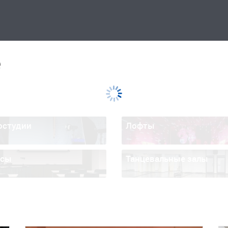
е
остудии
Лофты
ссы
Танцевальные залы