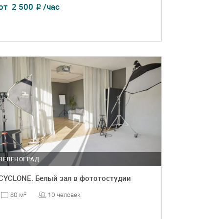
от
2 500
/час
₽
ПОДРОБНЕЕ
БРОНЬ
ЗЕЛЕНОГРАД
CYCLONE. Белый зал в фототостудии
10 человек
80 м
2