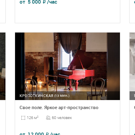
от
5 000
/час
₽
ПОДРОБНЕЕ
БРОНЬ
КРОПОТКИНСКАЯ
(13 МИН.)
Свое поле. Яркое арт-пространство
60 человек
126 м
2
от
12 000
/час
₽