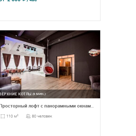
ПОДРОБНЕЕ
БРОНЬ
ВЕРХНИЕ КОТЛЫ
(6 МИН.)
Просторный лофт с панорамными окнами и циклорамой
80 человек
110 м
2