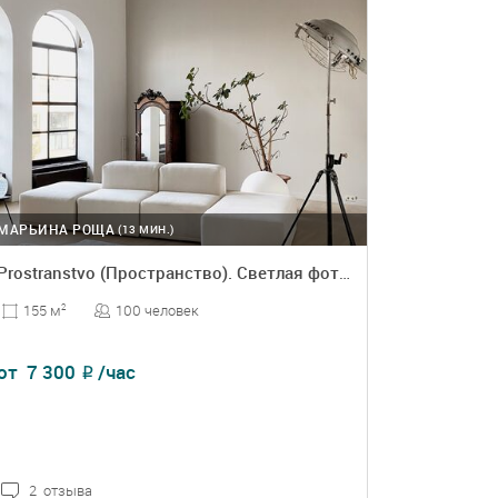
МАРЬИНА РОЩА
(13 МИН.)
Prostranstvo (Пространство). Светлая фотостудия
100 человек
155 м
2
от
7 300
/час
₽
2 отзыва