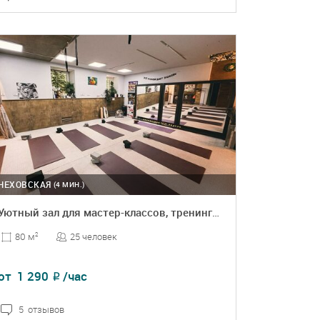
ПОДРОБНЕЕ
БРОНЬ
ЧЕХОВСКАЯ
(4 МИН.)
Уютный зал для мастер-классов, тренингов и спорта
25 человек
80 м
2
от
1 290
/час
₽
5 отзывов