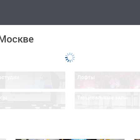
 Москве
остудии
Лофты
ссы
Танцевальные залы