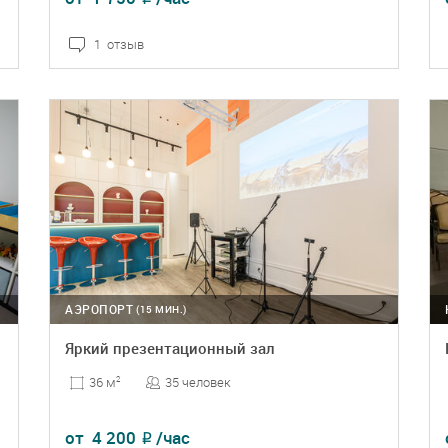
1 отзыв
ПОДРОБНЕЕ
БРОНЬ
АЭРОПОРТ
(15 МИН.)
Яркий презентационный зал
35 человек
36 м
2
от
4 200
/час
₽