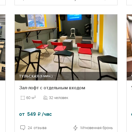
ПОДРОБНЕЕ
БРОНЬ
ТУЛЬСКАЯ
(5 МИН.)
Зал-лофт с отдельным входом
32 человек
60 м
2
от
549
/час
₽
24 отзыва
Мгновенная бронь