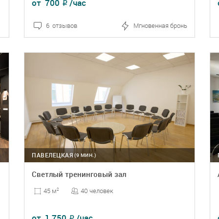
от
700
/час
₽
6 отзывов
Мгновенная бронь
ПОДРОБНЕЕ
БРОНЬ
ПАВЕЛЕЦКАЯ
(9 МИН.)
Светлый тренинговый зал
40 человек
45 м
2
от
1 750
/час
₽