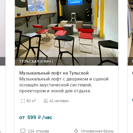
ТУЛЬСКАЯ
(5 МИН.)
Музыкальный лофт на Тульской
Музыкальный лофт с двориком и сценой
оснащён акустической системой,
проектором и зоной для отдыха.
42 человек
80 м
2
от
599
/час
₽
ь
234 отзыва
Мгновенная бронь