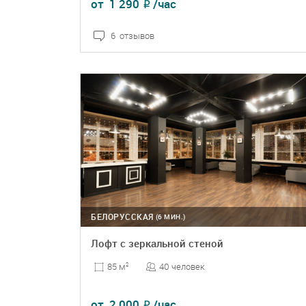
от
1 290
/час
₽
6 отзывов
ПОДРОБНЕЕ
БРОНЬ
БЕЛОРУССКАЯ
(6 МИН.)
Лофт с зеркальной стеной
40 человек
85 м
2
от
2 000
/час
₽