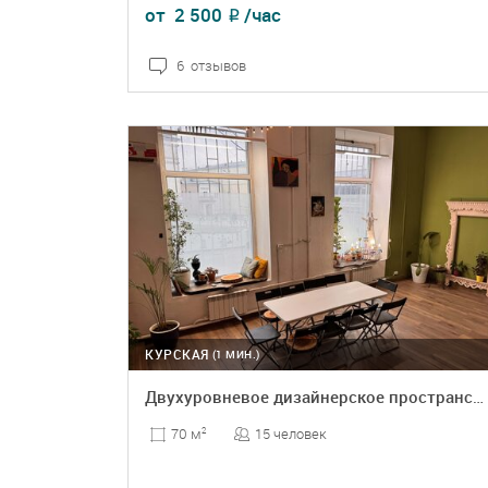
от
2 500
/час
₽
6 отзывов
ПОДРОБНЕЕ
БРОНЬ
КУРСКАЯ
(1 МИН.)
Двухуровневое дизайнерское пространство
15 человек
70 м
2