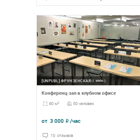
ПОДРОБНЕЕ
БРОНЬ
[UNPUBL]
ФРУНЗЕНСКАЯ
(1 МИН.)
Конференц-зал в клубном офисе
50 человек
60 м
2
от
3 000
/час
₽
10 отзывов