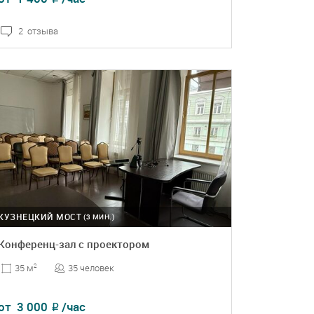
2 отзыва
ПОДРОБНЕЕ
БРОНЬ
КУЗНЕЦКИЙ МОСТ
(3 МИН.)
Конференц-зал с проектором
35 человек
35 м
2
от
3 000
/час
₽