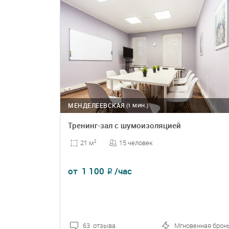
МЕНДЕЛЕЕВСКАЯ
(1 МИН.)
Тренинг-зал с шумоизоляцией
15 человек
21 м
2
от
1 100
/час
₽
63 отзыва
Мгновенная брон