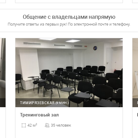
ПОДРОБНЕЕ
БРОНЬ
Общение с владельцами напрямую
Получите ответы из первых рук! По электронной почте и телефону.
ТИМИРЯЗЕВСКАЯ
(9 МИН.)
Тренинговый зал
35 человек
42 м
2