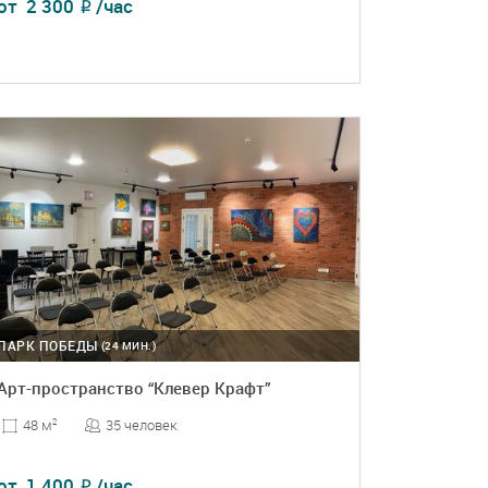
от
2 300
/час
₽
ПОДРОБНЕЕ
БРОНЬ
ПАРК ПОБЕДЫ
(24 МИН.)
Арт-пространство “Клевер Крафт”
35 человек
48 м
2
от
1 400
/час
₽