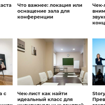
каста
Что важнее: локация или
Чек-
оснащение зала для
вним
конференции
звук
конц
а с
Чек-лист как найти
Story
идеальный класс для
Прев