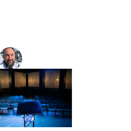
Олег Воробьев
founder Reveltime