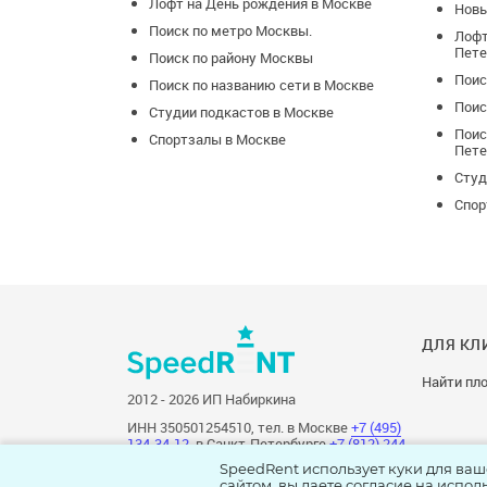
Лофт на День рождения в Москве
Новы
Поиск по метро Москвы.
Лофт
Пете
Поиск по району Москвы
Поис
Поиск по названию сети в Москве
Поис
Студии подкастов в Москве
Поис
Спортзалы в Москве
Пете
Студ
Спор
ДЛЯ КЛ
Найти пл
2012 - 2026 ИП Набиркина
ИНН 350501254510, тел. в Москве
+7 (495)
134-34-12
, в Санкт-Петербурге
+7 (812) 244-
86-03
.
SpeedRent использует куки для ваш
сайтом, вы даете согласие на испол