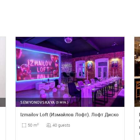
SEMYONOVSKAYA
(3 MIN.)
Izmailov Loft (Измайлов Лофт). Лофт Диско
40 guests
50 m
2