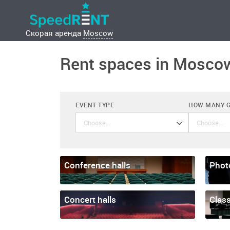
Скорая аренда
Moscow
Rent spaces in Mosco
EVENT TYPE
HOW MANY 
Conference halls
Anniversary
Phot
Baby Shower
Concert halls
Clas
Bachelor party
Bachelorette party