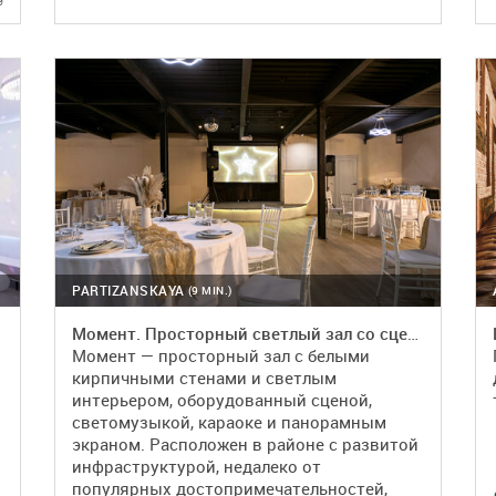
DETAILS
BOOKING
PARTIZANSKAYA
(9 MIN.)
Момент. Просторный светлый зал со сценой, светомузыкой и караоке
Момент — просторный зал с белыми
кирпичными стенами и светлым
интерьером, оборудованный сценой,
светомузыкой, караоке и панорамным
экраном. Расположен в районе с развитой
инфраструктурой, недалеко от
популярных достопримечательностей,