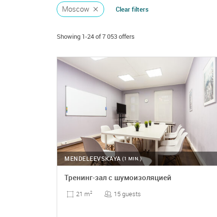
Moscow
Clear filters
Ball
Birthday party
Showing 1-24 of 7 053 offers
Board games
Business meeting
Car presentation
Casting
Celebration
Children’s event
MENDELEEVSKAYA
(1 MIN.)
Concert
Тренинг-зал с шумоизоляцией
Conference
15 guests
21 m
2
Consultation