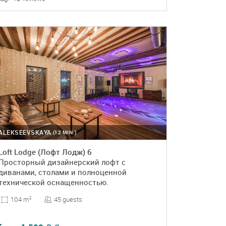
DETAILS
BOOKING
ALEKSEEVSKAYA
(12 MIN.)
Loft Lodge (Лофт Лодж) 6
Просторный дизайнерский лофт с
диванами, столами и полноценной
технической оснащенностью.
45 guests
104 m
2