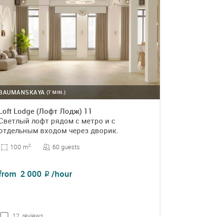
BAUMANSKAYA
(7 MIN.)
Loft Lodge (Лофт Лодж) 11
Светлый лофт рядом с метро и с
отдельным входом через дворик.
60 guests
100 m
2
from
2 000
/hour
₽
12 reviews