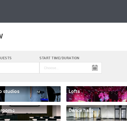
w
GUESTS
START TIME/DURATION
o studios
Lofts
srooms
Dance halls