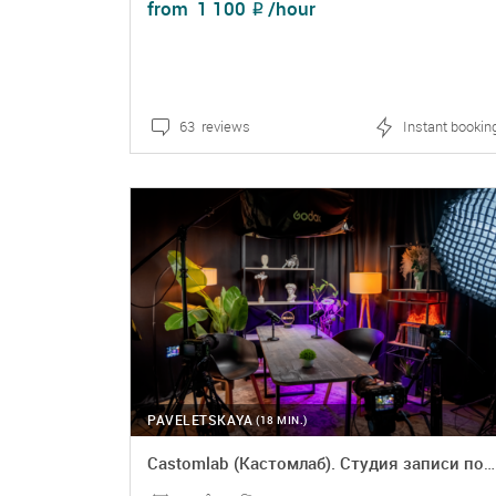
from
1 100
/hour
₽
Cooking master class
Corporate party
Counselling
63 reviews
Instant bookin
Creative event
DETAILS
BOOKING
Dance
Drinks reception
Exhibition
Fashion show
Film screening
PAVELETSKAYA
(18 MIN.)
Focus group
Castomlab (Кастомлаб). Студия записи подкастов, видео-уроков, коротких роликов
Home concert