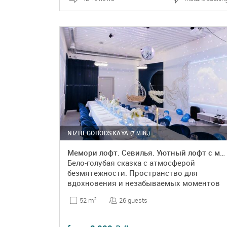
DETAILS
BOOKING
NIZHEGORODSKAYA
(7 MIN.)
Мемори лофт. Севилья. Уютный лофт с мебелью и светомузыкой
Бело-голубая сказка с атмосферой
безмятежности. Пространство для
вдохновения и незабываемых моментов
26 guests
52 m
2