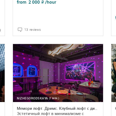
from
2 000
/hour
₽
g
13 reviews
DETAILS
BOOKING
NIZHEGORODSKAYA
(7 MIN.)
Мемори лофт. Дримс. Клубный лофт с диско‑шаром
Эстетичный лофт в минимализме с