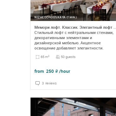
Press conference
Rehearsal
NIZHEGORODSKAYA
(7 MIN.)
Romantic date
Мемори лофт. Классик. Элегантный лофт в классическом стиле
Стильный лофт с нейтральными стенами,
School leaving party
декоративными элементами и
дизайнерской мебелью. Акцентное
Seminar
освещение добавляет элегантности.
Speed dating
50 guests
65 m
2
Sports competition
from
250
/hour
₽
Team building
3 reviews
Theatrical performance
DETAILS
BOOKING
Training
Video shoot
Webinar