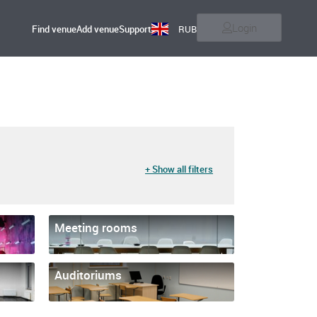
Login
Find venue
Add venue
Support
RUB
+ Show all filters
Meeting rooms
Auditoriums