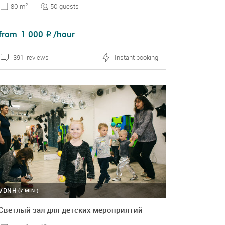
50 guests
80 m
2
from
1 000
/hour
₽
391 reviews
Instant booking
DETAILS
BOOKING
VDNH
(7 MIN.)
Светлый зал для детских мероприятий