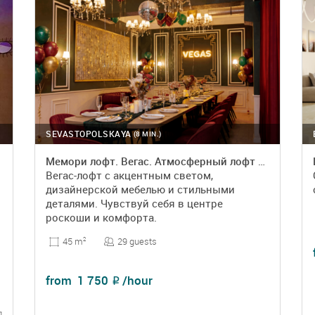
SEVASTOPOLSKAYA
(8 MIN.)
Мемори лофт. Вегас. Атмосферный лофт с акцентным дизайном
Вегас-лофт с акцентным светом,
дизайнерской мебелью и стильными
деталями. Чувствуй себя в центре
роскоши и комфорта.
29 guests
45 m
2
from
1 750
/hour
₽
g