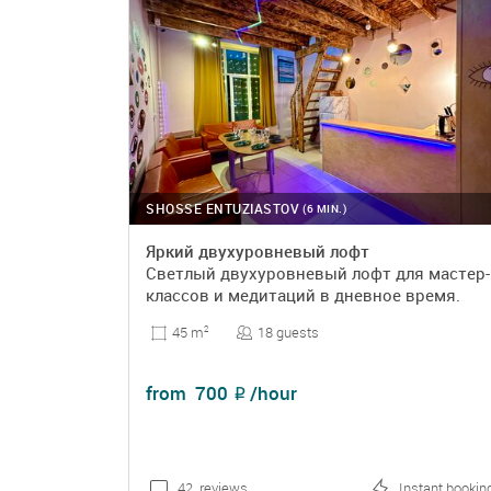
SHOSSE ENTUZIASTOV
(6 MIN.)
Яркий двухуровневый лофт
Светлый двухуровневый лофт для мастер-
классов и медитаций в дневное время.
18 guests
45 m
2
from
700
/hour
₽
42 reviews
Instant bookin