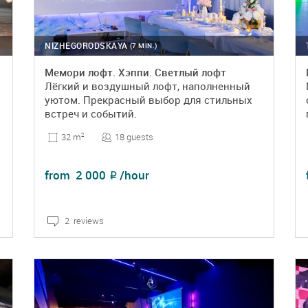
NIZHEGORODSKAYA
(7 MIN.)
Мемори лофт. Хэппи. Светлый лофт
Лёгкий и воздушный лофт, наполненный
уютом. Прекрасный выбор для стильных
встреч и событий.
18 guests
32 m
2
from
2 000
/hour
₽
2 reviews
DETAILS
BOOKING