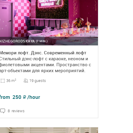
NIZHEGORODSKAYA
(7 MIN.)
Мемори лофт. Дэнс. Современный лофт
Стильный дэнс-лофт с караоке, неоном и
фиолетовыми акцентами. Пространство с
арт-объектами для ярких мероприятий.
19 guests
36 m
2
from
250
/hour
₽
8 reviews
DETAILS
BOOKING