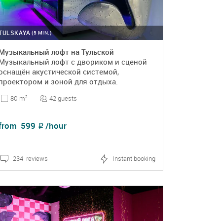
TULSKAYA
(5 MIN.)
Музыкальный лофт на Тульской
Музыкальный лофт с двориком и сценой
оснащён акустической системой,
проектором и зоной для отдыха.
42 guests
80 m
2
from
599
/hour
₽
234 reviews
Instant booking
DETAILS
BOOKING