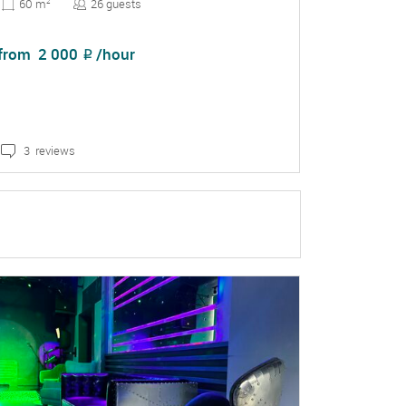
26 guests
60 m
2
from
2 000
/hour
₽
3 reviews
DETAILS
BOOKING