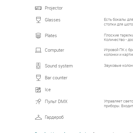
Projector
Есть бокалы для
Glasses
стопки для шот
Плоские тарелки
Plates
Количество - до
Игровой ПК с бр
Computer
колонки и карт
Звуковые колонк
Sound system
Bar counter
Ice
Управляет свет
Пульт DMX
приборы. Входит
Гардероб