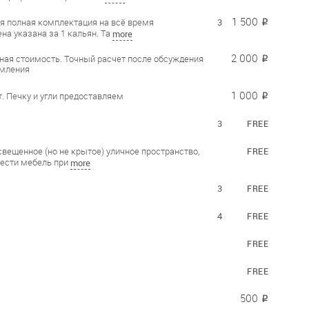
1 500
я полная комплектация на всё время
3
₽
на указана за 1 кальян. Та
more
2 000
ная стоимость. Точный расчет после обсуждения
₽
рмления
1 000
т. Печку и угли предоставляем
₽
3
FREE
вещенное (но не крытое) уличное пространство,
FREE
ести мебель при
more
3
FREE
4
FREE
FREE
FREE
500
₽