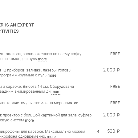
R IS AN EXPERT
TIVITIES
кт заливок, расположенных по всему лофту.
FREE
о по команде с пуль
more
2 000
 12 приборов: заливки, лазеры, головы,
₽
программируемые с пуль
more
 и караоке. Высота 14 см. Оборудована
FREE
 задним анимированным ди
more
едоставляется для съемок на мероприятии.
FREE
2 000
: проектор с большой картинкой для зала, суфлер
₽
уковую систем
more
500
микрофоны для караоке. Максимально можем
4
₽
икрофона одновременно.
more