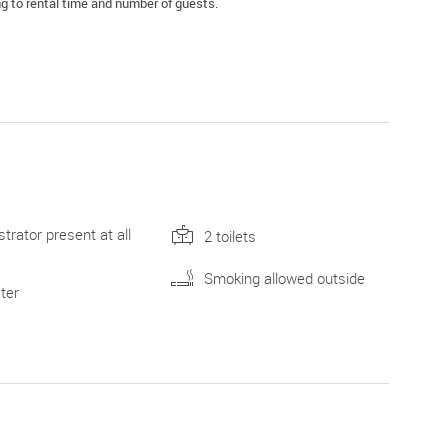
g to rental time and number of guests.
trator present at all
2 toilets
Smoking allowed outside
ter