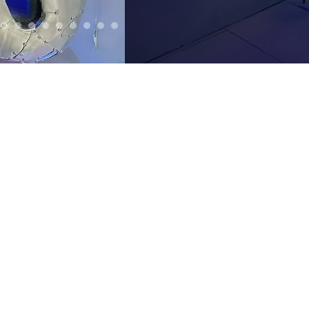
ING
HOME CONCERT
FILM SCREENING
CONCERT
CORPORATE PART