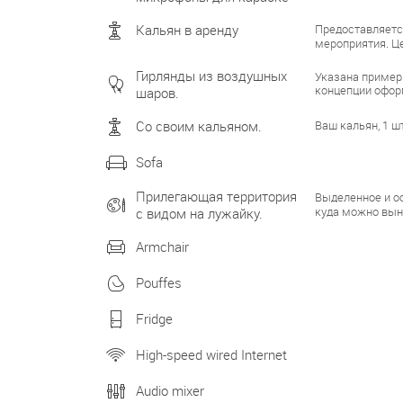
Предоставляетс
Кальян в аренду
мероприятия. Це
Гирлянды из воздушных
Указана пример
концепции офо
шаров.
Ваш кальян, 1 ш
Со своим кальяном.
Sofa
Прилегающая территория
Выделенное и ос
куда можно вын
с видом на лужайку.
Armchair
Pouffes
Fridge
High-speed wired Internet
Audio mixer