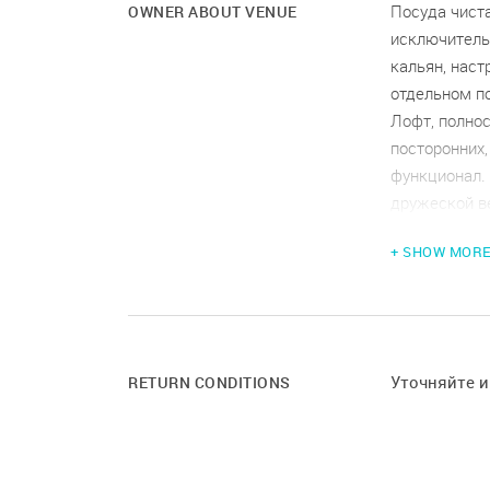
Посуда чист
OWNER ABOUT VENUE
исключитель
кальян, наст
отдельном п
Лофт, полно
посторонних,
функционал. 
дружеской ве
Есть кальян
+ SHOW MOR
предоставит
В лофте 25 
до 40 челове
Высокоскоро
видеотрансл
Уточняйте 
RETURN CONDITIONS
Во дворе бе
Площадка нах