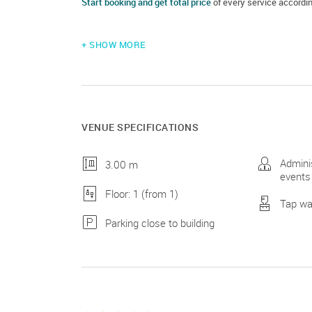
Start booking and get total price
of every service accordin
+ SHOW MORE
VENUE SPECIFICATIONS
Adminis
3.00 m
events
Floor: 1 (from 1)
Tap wa
Parking close to building