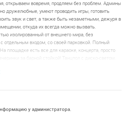
ая, открываем вовремя, продляем без проблем. Админы
но дружелюбные, умеют проводить игры, готовить
роить звук и свет, а также быть незаметными, дежуря в
омещении, откуда их всегда можно вызвать.
стью изолированный от внешнего мира, без
 с отдельным входом, со своей парковкой. Полный
На площадке есть все для караоке, концерта, просто
черинки за барной стойкой! Танцпол с диско-светом.
ная зона с диванами. Настольные игры. Можем
E
ь бармена.
посадочных мест. Во время концерта может находиться
к.
стной WiFi 300 Мбит/с позволяет вести
яции вашего события.
информацию у администратора.
сплатная парковка.
одится в 5 минутах ходьбы от метро Тульская.