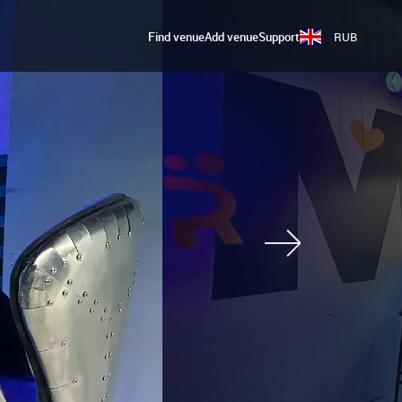
Find venue
Add venue
Support
RUB