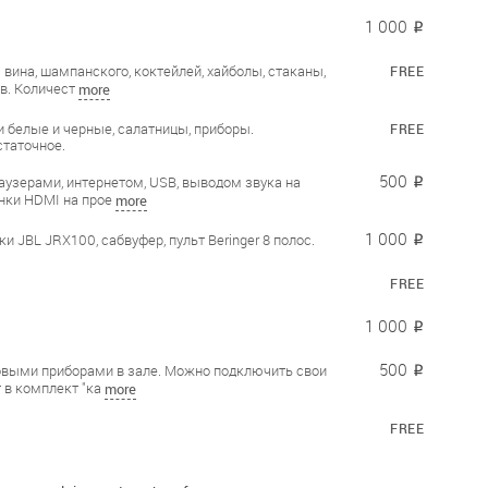
1 000
₽
 вина, шампанского, коктейлей, хайболы, стаканы,
FREE
ов. Количест
more
 белые и черные, салатницы, приборы.
FREE
статочное.
500
аузерами, интернетом, USB, выводом звука на
₽
инки HDMI на прое
more
1 000
и JBL JRX100, сабвуфер, пульт Beringer 8 полос.
₽
FREE
1 000
₽
500
овыми приборами в зале. Можно подключить свои
₽
 в комплект "ка
more
FREE