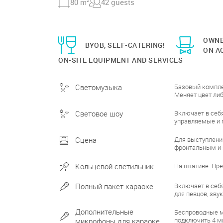
80 m
2
42 guests
OWNE
BYOB, SELF-CATERING!
ON AC
ON-SITE EQUIPMENT AND SERVICES
Базовый компле
Светомузыка
Меняет цвет либ
Включает в себя
Световое шоу
управляемые и 
Для выступлений
Сцена
фронтальным и
На штативе. Пр
Кольцевой светильник
Включает в себя
Полный пакет караоке
для певцов, зв
Дополнительные
Беспроводные 
подключить 4 м
микрофоны для караоке