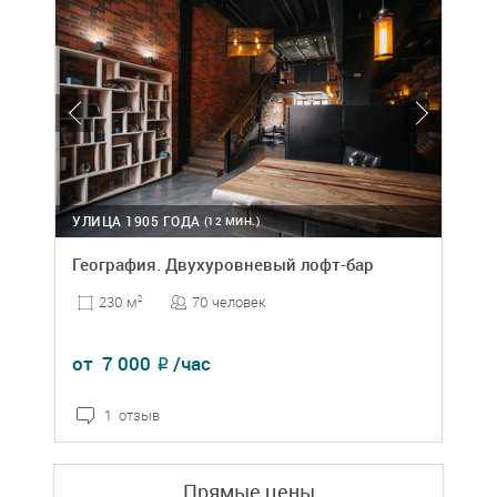
УЛИЦА 1905 ГОДА
(12 МИН.)
География. Двухуровневый лофт-бар
70 человек
230 м
2
от
7 000
/час
₽
1 отзыв
Прямые цены