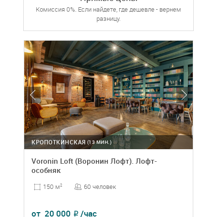
Комиссия 0%. Если найдете, где дешевле - вернем
разницу.
КРОПОТКИНСКАЯ
(13 МИН.)
Voronin Loft (Воронин Лофт). Лофт-
особняк
60 человек
150 м
2
от
20 000
/час
₽