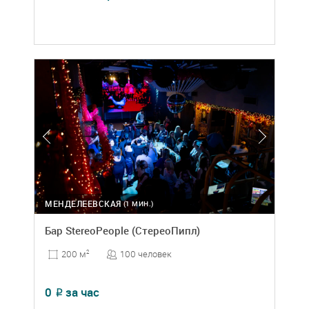
МЕНДЕЛЕЕВСКАЯ
(1 МИН.)
Бар StereoPeople (СтереоПипл)
100 человек
200 м
2
0
за час
₽