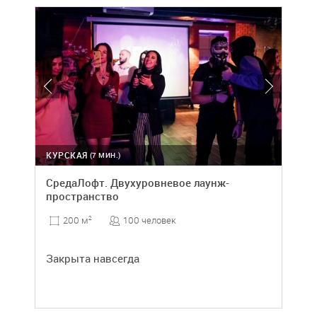
КУРСКАЯ
(7 МИН.)
СредаЛофт. Двухуровневое лаунж-
пространство
100 человек
200 м
2
Закрыта навсегда