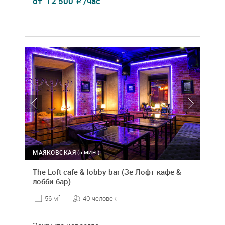
от
12 500
/час
₽
МАЯКОВСКАЯ
(5 МИН.)
The Loft cafe & lobby bar (Зе Лофт кафе &
лобби бар)
40 человек
56 м
2