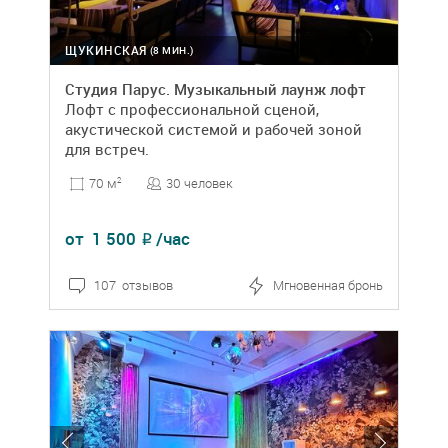
ЩУКИНСКАЯ
(8 МИН.)
Студия Парус. Музыкальный лаунж лофт
Лофт с профессиональной сценой,
акустической системой и рабочей зоной
для встреч.
30 человек
70 м
2
от
1 500
/час
₽
107 отзывов
Мгновенная бронь