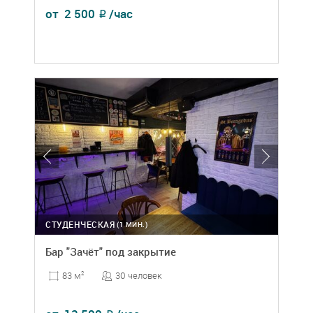
от
2 500
/час
₽
СТУДЕНЧЕСКАЯ
(1 МИН.)
Бар "Зачёт" под закрытие
30 человек
83 м
2