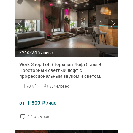
КУРСКАЯ
(13 МИН.)
Work Shop Loft (Воркшоп Лофт). Зал 9
Просторный светлый лофт с
профессиональным звуком и светом.
35 человек
70 м
2
от
1 500
/час
₽
17 отзывов