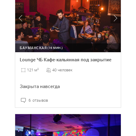
БАУМАНСКАЯ
(16 МИН.)
Lounge ЧБ Кафе-кальянная под закрытие
40 человек
121 м
2
Закрыта навсегда
6 отзывов