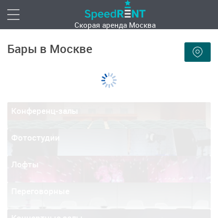
Скорая аренда
Москва
Бары в Москве
Конференц-залы
Фотостудии
Лофты
Переговорные
Концертные залы