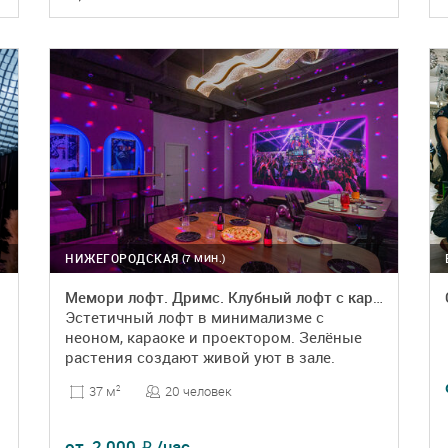
ПОДРОБНЕЕ
БРОНЬ
НИЖЕГОРОДСКАЯ
(7 МИН.)
Мемори лофт. Дримс. Клубный лофт с караоке и диско‑шаром
Эстетичный лофт в минимализме с
неоном, караоке и проектором. Зелёные
растения создают живой уют в зале.
20 человек
37 м
2
от
2 000
/час
₽