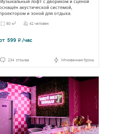
Музыкальный лофт с двориком и сценой
оснащён акустической системой,
проектором и зоной для отдыха.
42 человек
80 м
2
от
599
/час
₽
234 отзыва
Мгновенная бронь
ПОДРОБНЕЕ
БРОНЬ