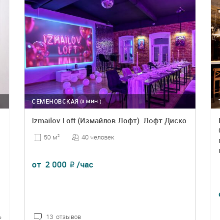
СЕМЕНОВСКАЯ
(3 МИН.)
Izmailov Loft (Измайлов Лофт). Лофт Диско
40 человек
50 м
2
от
2 000
/час
₽
ь
13 отзывов