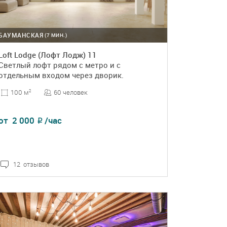
БАУМАНСКАЯ
(7 МИН.)
Loft Lodge (Лофт Лодж) 11
Светлый лофт рядом с метро и с
отдельным входом через дворик.
60 человек
100 м
2
от
2 000
/час
₽
12 отзывов
ПОДРОБНЕЕ
БРОНЬ