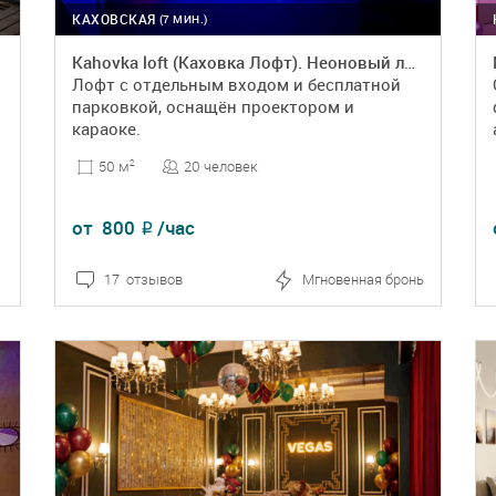
КАХОВСКАЯ
(7 МИН.)
Kahovka loft (Каховка Лофт). Неоновый лофт-зал
Лофт с отдельным входом и бесплатной
парковкой, оснащён проектором и
караоке.
20 человек
50 м
2
от
800
/час
₽
17 отзывов
Мгновенная бронь
ПОДРОБНЕЕ
БРОНЬ