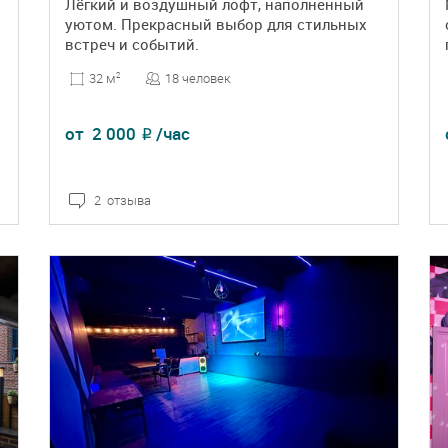
Лёгкий и воздушный лофт, наполненный
уютом. Прекрасный выбор для стильных
встреч и событий.
18 человек
32 м
2
от
2 000
/час
₽
2 отзыва
ПОДРОБНЕЕ
БРОНЬ