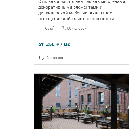
Стильный лофт с нейтральными стенами,
декоративными элементами и
дизайнерской мебелью. Акцентное
освещение добавляет элегантности.
50 человек
65 м
2
от
250
/час
₽
3 отзыва
ПОДРОБНЕЕ
БРОНЬ