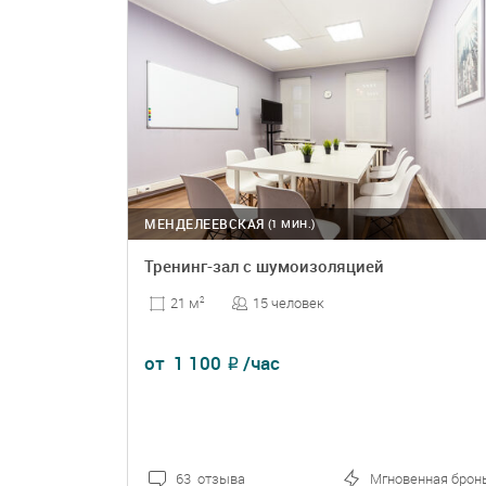
МЕНДЕЛЕЕВСКАЯ
(1 МИН.)
Тренинг-зал с шумоизоляцией
15 человек
21 м
2
от
1 100
/час
₽
63 отзыва
Мгновенная брон