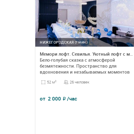
НИЖЕГОРОДСКАЯ
(7 МИН.)
Мемори лофт. Севилья. Уютный лофт с мебелью и светомузыкой
Бело-голубая сказка с атмосферой
безмятежности. Пространство для
вдохновения и незабываемых моментов
26 человек
52 м
2
от
2 000
/час
₽