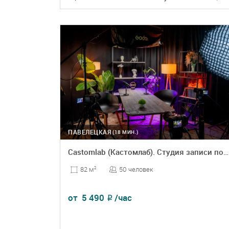
ПОДРОБНЕЕ
БРОНЬ
ПАВЕЛЕЦКАЯ
(18 МИН.)
Castomlab (Кастомлаб). Студия записи подкастов, видео-уроков, коротких роликов
50 человек
82 м
2
от
5 490
/час
₽