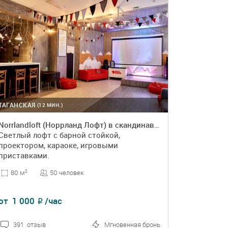
ТАГАНСКАЯ
(12 МИН.)
Norrlandloft (Норрланд Лофт) в скандинавском стиле
Светлый лофт с барной стойкой,
проектором, караоке, игровыми
приставками.
50 человек
80 м
2
от
1 000
/час
₽
391 отзыв
Мгновенная бронь