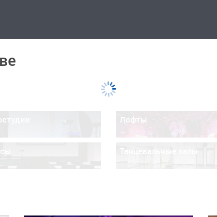
ве
остудии
Лофты
ссы
Танцевальные залы