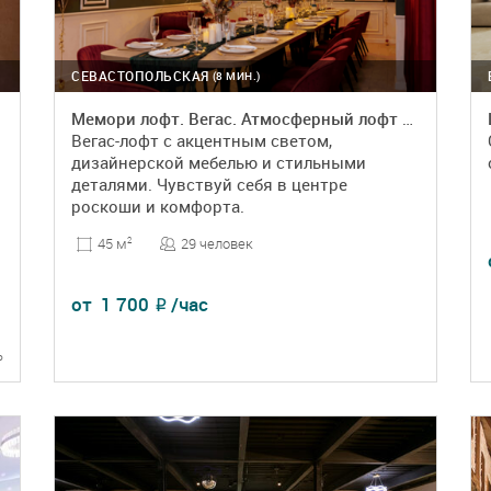
СЕВАСТОПОЛЬСКАЯ
(8 МИН.)
Мемори лофт. Вегас. Атмосферный лофт с акцентным дизайном
Вегас-лофт с акцентным светом,
дизайнерской мебелью и стильными
деталями. Чувствуй себя в центре
роскоши и комфорта.
29 человек
45 м
2
от
1 700
/час
₽
ь
ПОДРОБНЕЕ
БРОНЬ