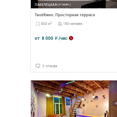
ПАВЕЛЕЦКАЯ
(27 МИН.)
ТвоёКино. Просторная терраса
150 человек
600 м
2
от
8 000
/час
₽
3 отзыва
ПОДРОБНЕЕ
БРОНЬ