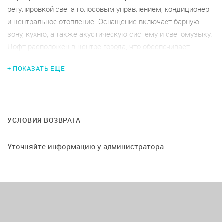
регулировкой света голосовым управлением, кондиционер
и центральное отопление. Оснащение включает барную
зону, кухню, а также акустическую систему и светомузыку.
Лофт расположен в центре города, что обеспечивает
удобный доступ к значимым транспортным кластером.
+ ПОКАЗАТЬ ЕЩЕ
Условия аренды: предоплата 50%, депозит 10,000 рублей,
минимальное время бронирования 4-6 часов в зависимости
от дня недели. Возврат возможен за две недели до
мероприятия, уборка и дополнительные наценки не
предусмотрены.
УСЛОВИЯ ВОЗВРАТА
Уточняйте информацию у администратора.