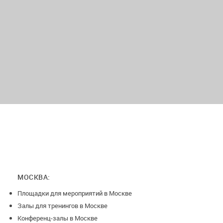
Бирпонг;
Настольный футбол (кикер);
Чайно-кофейная станция;
Свадебная фотозона.
Организация мероприятий:
Тематический декор
Диджей и ведущий
Кейтеринг и бар
Аниматоры
МОСКВА:
Полная организация праздника нашим ивент-
менеджером.
Площадки для мероприятий в Москве
Залы для тренингов в Москве
Закажите организацию праздника под ключ или выберите
Конференц-залы в Москве