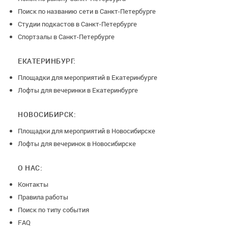
Цена может измениться, для точного расчета обращайтесь
Поиск по названию сети в Санкт-Петербурге
к менеджерам лофта.
Студии подкастов в Санкт-Петербурге
Спортзалы в Санкт-Петербурге
Залог за сохранность лофта составляет 10 000 руб., а на
мероприятиях с гостями младше 21 года добавляется 5000
ЕКАТЕРИНБУРГ:
руб.
Площадки для мероприятий в Екатеринбурге
Лофты для вечеринки в Екатеринбурге
Все наши лофты:
НОВОСИБИРСК:
Маленькие лофты до 15 человек - Охра, Олив, Нави и
Площадки для мероприятий в Новосибирске
Скарлет - от 1200 руб/час
Лофты для вечеринок в Новосибирске
Средние лофты до 60 человек - Серф, Виола Западная и
О НАС:
Виола Восточная - от 4000 руб/час
Большие лофты до 200 человек - Соул, Гаваи и Виола - от
Контакты
6000 руб/час
Правила работы
Поиск по типу события
FAQ