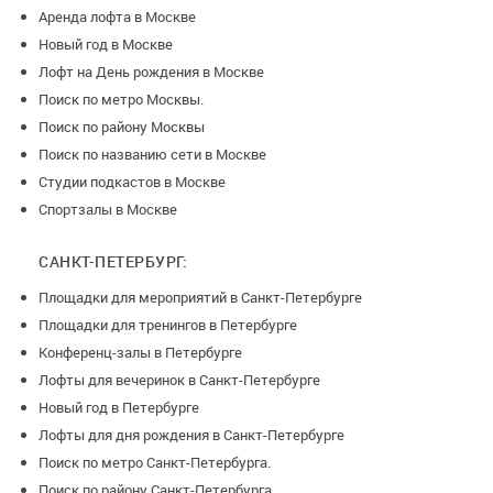
нужные услуги.
Аренда лофта в Москве
Новый год в Москве
Не хотите заказывать бар или кейтеринг?
Лофт на День рождения в Москве
Приносите еду и напитки с собой без пробкового сбора.
Поиск по метро Москвы.
Поиск по району Москвы
Поиск по названию сети в Москве
Стоимость аренды за час:
Студии подкастов в Москве
Спортзалы в Москве
Март - Май
САНКТ-ПЕТЕРБУРГ:
ПН-ЧТ - 5 500 руб/час
Площадки для мероприятий в Санкт-Петербурге
ПТ-ВС - 8 000 руб/час
Площадки для тренингов в Петербурге
Конференц-залы в Петербурге
Июнь - Август
Лофты для вечеринок в Санкт-Петербурге
Новый год в Петербурге
ПН-ЧТ - 6 000 руб/час
Лофты для дня рождения в Санкт-Петербурге
ПТ-ВС - 9 000 руб/час
Поиск по метро Санкт-Петербурга.
Поиск по району Санкт-Петербурга