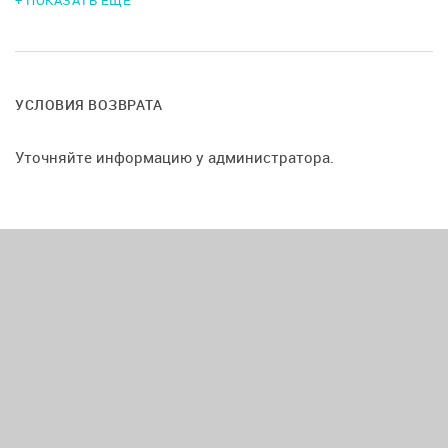
+ ПОКАЗАТЬ ЕЩЕ
Посуда, холодильник, микроволновка;
Бар, зона отдыха, мебель;
Настольные игры, декор;
УСЛОВИЯ ВОЗВРАТА
Уличная зона с мангалом и елкой на Новый год;
Уточняйте информацию у администратора.
Помощь администратора на мероприятии, 30 минут
бесплатно на подготовку, уборка после вечеринки.
Дополнительные услуги:
Кальян;
Проектор+микрофоны+TV приставка;
Микрофон;
Дым машина;