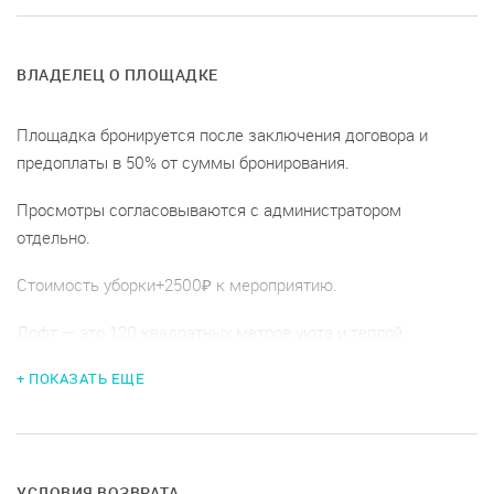
ВЛАДЕЛЕЦ О ПЛОЩАДКЕ
Площадка бронируется после заключения договора и
предоплаты в 50% от суммы бронирования.
Просмотры согласовываются с администратором
отдельно.
Стоимость уборки+2500₽ к мероприятию.
Лофт — это 120 квадратных метров уюта и теплой
атмосферы, в которой можно провести любое
+ ПОКАЗАТЬ ЕЩЕ
мероприятие: от веселой встречи с друзьями до свадьбы.
В нашем лофте есть все необходимое для хорошего отдыха:
акустическая система из 2х колонок, микшерный пульт,
светомузыка, проектор, игровая приставка с плазменным
УСЛОВИЯ ВОЗВРАТА