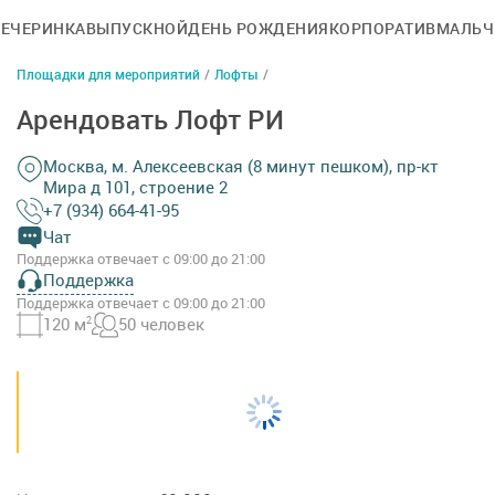
ВЕЧЕРИНКА
ВЫПУСКНОЙ
ДЕНЬ РОЖДЕНИЯ
КОРПОРАТИВ
МАЛЬЧ
Площадки для мероприятий
/
Лофты
/
Арендовать Лофт РИ
Москва, м. Алексеевская (8 минут пешком), пр-кт
Мира д 101, строение 2
+7 (934) 664-41-95
Чат
Поддержка отвечает с 09:00 до 21:00
Поддержка
Поддержка отвечает с 09:00 до 21:00
120 м
2
50 человек