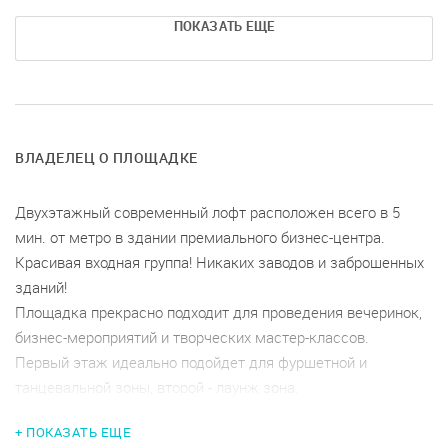
ПОКАЗАТЬ ЕЩЕ
ВЛАДЕЛЕЦ О ПЛОЩАДКЕ
Двухэтажный современный лофт расположен всего в 5
мин. от метро в здании премиального бизнес-центра.
Красивая входная группа! Никаких заводов и заброшенных
зданий!
Площадка прекрасно подходит для проведения вечеринок,
бизнес-мероприятий и творческих мастер-классов.
Первый этаж идеально подойдет для фуршетной и
танцевальной зоны, второй - лаунж зона.
МИНИМАЛЬНАЯ БРОНЬ - 5 ЧАСОВ. МИНИМАЛЬНАЯ БРОНЬ
+ ПОКАЗАТЬ ЕЩЕ