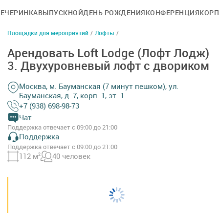
ВЕЧЕРИНКА
ВЫПУСКНОЙ
ДЕНЬ РОЖДЕНИЯ
КОНФЕРЕНЦИЯ
КОРП
Площадки для мероприятий
/
Лофты
/
Арендовать Loft Lodge (Лофт Лодж)
3. Двухуровневый лофт с двориком
Москва, м. Бауманская (7 минут пешком), ул.
Бауманская, д. 7, корп. 1, эт. 1
+7 (938) 698-98-73
Чат
Поддержка отвечает с 09:00 до 21:00
Поддержка
Поддержка отвечает с 09:00 до 21:00
112 м
2
40 человек