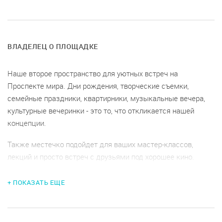
ВЛАДЕЛЕЦ О ПЛОЩАДКЕ
Наше второе пространство для уютных встреч на
Проспекте мира. Дни рождения, творческие съемки,
семейные праздники, квартирники, музыкальные вечера,
культурные вечеринки - это то, что откликается нашей
концепции.
Также местечко подойдет для ваших мастер-классов,
лекций и просто встреч с друзьями под хорошее кино.
Уборка оплачивается отдельно.
+ ПОКАЗАТЬ ЕЩЕ
Условия возврата денег:
при отмене мероприятия менее чем за :