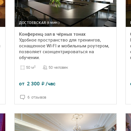
ДОСТОЕВСКАЯ
(5 МИН.)
Конференц-зал в чёрных тонах
Удобное пространство для тренингов,
я
оснащенное WI-FI и мобильным роутером,
позволяет сконцентрироваться на
обучении.
50 человек
50 м
2
от
2 300
/час
₽
6 отзывов
ПОДРОБНЕЕ
БРОНЬ