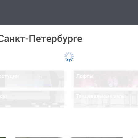
 Санкт-Петербурге
остудии
Лофты
ссы
Танцевальные залы