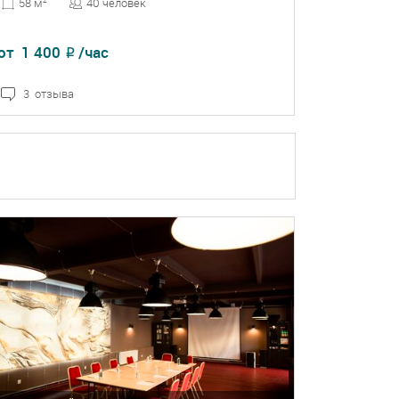
40 человек
58 м
2
от
1 400
/час
₽
3 отзыва
ПОДРОБНЕЕ
БРОНЬ