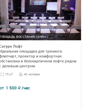
ПЛОЩАДЬ ВОССТАНИЯ
(10 МИН.)
Сатурн Лофт
Идеальная площадка для тренинга:
флипчарт, проектор и комфортная
обстановка в белокирпичном лофте рядом
с деловым центром.
40 человек
75 м
2
от
1 500
/час
₽