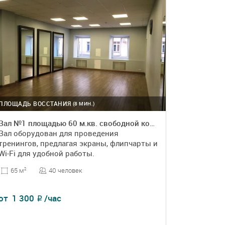
ПЛОЩАДЬ ВОССТАНИЯ
(8 МИН.)
Зал №1 площадью 60 м.кв. свободной компоновки
Зал оборудован для проведения
тренингов, предлагая экраны, флипчарты и
Wi-Fi для удобной работы.
40 человек
65 м
2
от
1 300
/час
₽