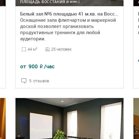
ПЛОЩАДЬ ВОССТАНИЯ
(8 МИН.)
Белый зал №6 площадью 41 м.кв. на Восстания
Оснащение зала флипчартом и маркерной
доской позволяет организовать
продуктивные тренинги для любой
аудитории.
25 человек
44 м
2
от
900
/час
₽
5 отзывов
ПОДРОБНЕЕ
БРОНЬ