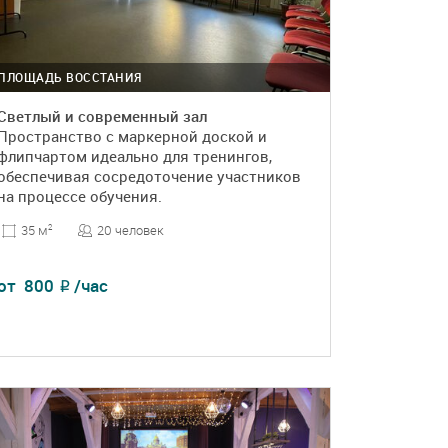
ПЛОЩАДЬ ВОССТАНИЯ
Светлый и современный зал
Пространство с маркерной доской и
флипчартом идеально для тренингов,
обеспечивая сосредоточение участников
на процессе обучения.
20 человек
35 м
2
от
800
/час
₽
ПОДРОБНЕЕ
БРОНЬ