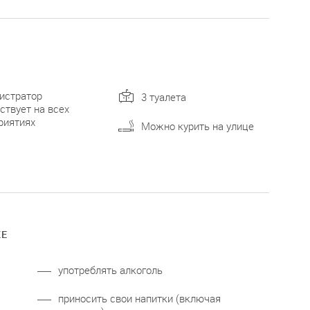
истратор
3 туалета
ствует на всех
риятиях
Можно курить на улице
КЕ
употреблять алкоголь
приносить свои напитки (включая