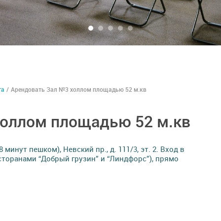
га
/
Арендовать Зал №3 холлом площадью 52 м.кв
холлом площадью 52 м.кв
минут пешком), Невский пр., д. 111/3, эт. 2. Вход в
ресторанами “Добрый грузин” и “Линдфорс”), прямо