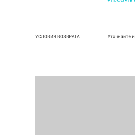
+ ПОКАЗАТЬ
Любая к
Комфортн
Централ
Удобное 
На площ
Уточняйте 
УСЛОВИЯ ВОЗВРАТА
открыты
Условия 
- более 
- менее 
- меньше