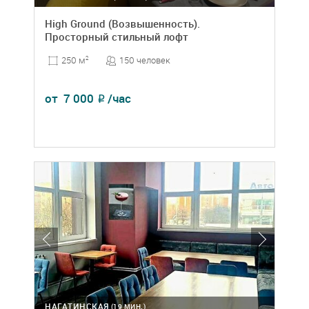
High Ground (Возвышенность).
Просторный стильный лофт
150 человек
250 м
2
от
7 000
/час
₽
НАГАТИНСКАЯ
(19 МИН.)