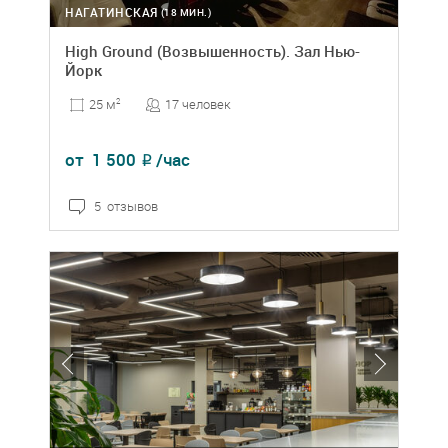
НАГАТИНСКАЯ
(18 МИН.)
High Ground (Возвышенность). Зал Нью-
Йорк
17 человек
25 м
2
от
1 500
/час
₽
5 отзывов