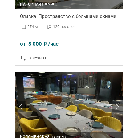
НАГОРНАЯ
(18 МИН.)
Оливка. Пространство с большими окнами
120 человек
274 м
2
от
8 000
/час
₽
3 отзыва
КОЛОМЕНСКАЯ
(17 МИН.)