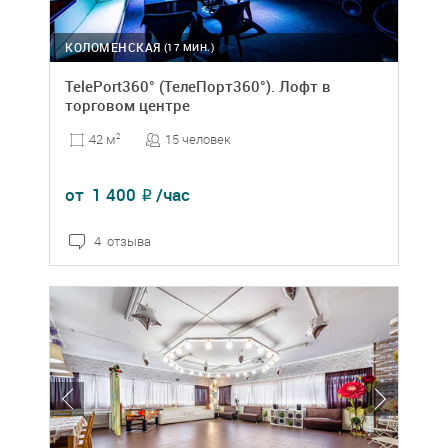
КОЛОМЕНСКАЯ
(17 МИН.)
TelePort360° (ТелеПорт360°). Лофт в
торговом центре
15 человек
42 м
2
от
1 400
/час
₽
4 отзыва