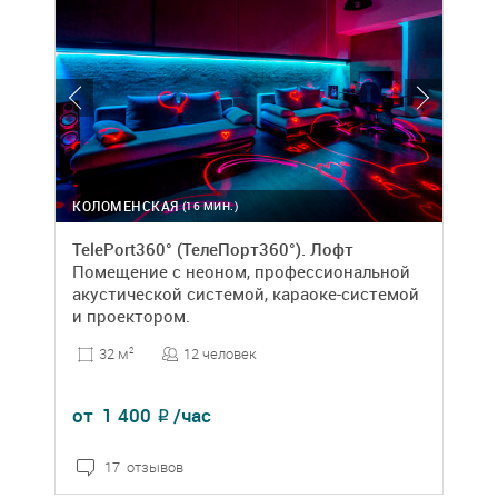
КОЛОМЕНСКАЯ
(16 МИН.)
TelePort360° (ТелеПорт360°). Лофт
Помещение с неоном, профессиональной
акустической системой, караоке-системой
и проектором.
12 человек
32 м
2
от
1 400
/час
₽
17 отзывов