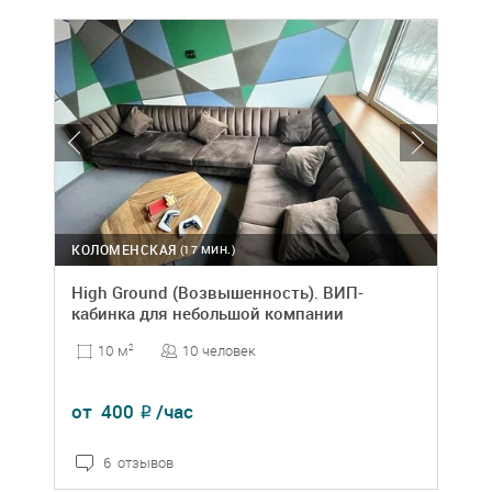
КОЛОМЕНСКАЯ
(17 МИН.)
High Ground (Возвышенность). ВИП-
кабинка для небольшой компании
10 человек
10 м
2
от
400
/час
₽
6 отзывов