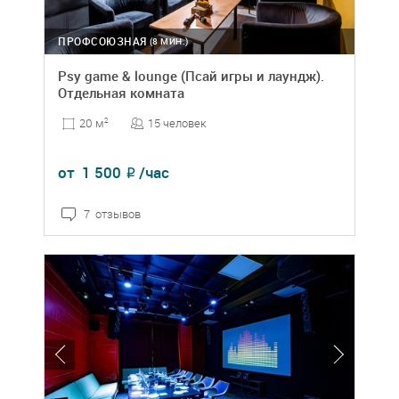
ПРОФСОЮЗНАЯ
(8 МИН.)
Psy game & lounge (Псай игры и лаундж).
Отдельная комната
15 человек
20 м
2
от
1 500
/час
₽
7 отзывов