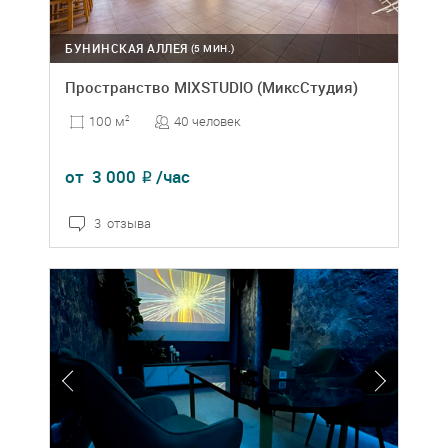
БУНИНСКАЯ АЛЛЕЯ
(5 МИН.)
Пространство MIXSTUDIO (МиксСтудия)
40 человек
100 м
2
от
3 000
/час
₽
3 отзыва