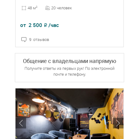
20 человек
48 м
2
от
2 500
/час
₽
9 отзывов
Общение с владельцами напрямую
Получите ответы из первых рук! По электронной
почте и телефону.