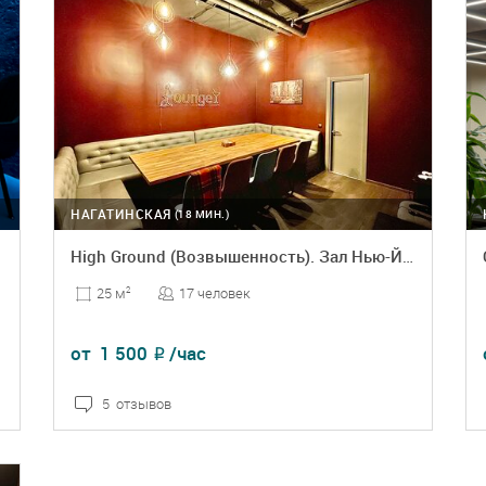
НАГАТИНСКАЯ
(18 МИН.)
High Ground (Возвышенность). Зал Нью-Йорк
17 человек
25 м
2
от
1 500
/час
₽
5 отзывов
ПОДРОБНЕЕ
БРОНЬ