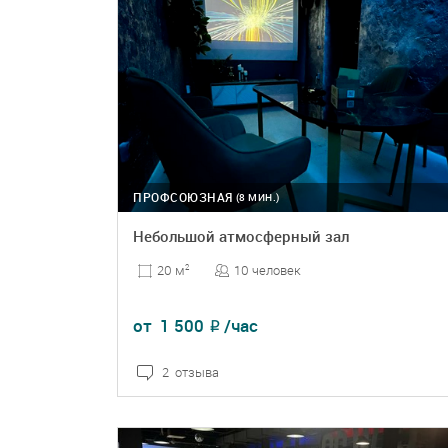
ПРОФСОЮЗНАЯ
(8 МИН.)
Небольшой атмосферный зал
10 человек
20 м
2
от
1 500
/час
₽
2 отзыва
ПОДРОБНЕЕ
БРОНЬ