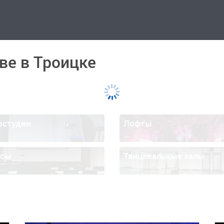
ве в Троицке
остудии
Лофты
ссы
Танцевальные залы