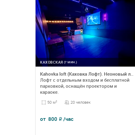
КАХОВСКАЯ
(7 МИН.)
Kahovka loft (Каховка Лофт). Неоновый лофт-зал
Лофт с отдельным входом и бесплатной
парковкой, оснащён проектором и
караоке.
20 человек
50 м
2
от
800
/час
₽