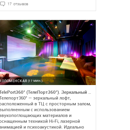
17 отзывов
ПОДРОБНЕЕ
БРОНЬ
КОЛОМЕНСКАЯ
(17 МИН.)
TelePort360° (ТелеПорт360°). Зеркальный лофт
Телепорт360° — зеркальный лофт,
расположенный в ТЦ с просторным залом,
выполненным с использованием
звукопоглощающих материалов и
оснащенным техникой Hi-Fi, лазерной
анимацией и психоакустикой. Идеально