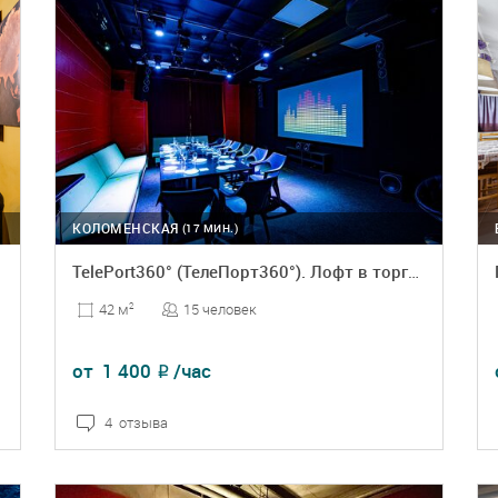
КОЛОМЕНСКАЯ
(17 МИН.)
TelePort360° (ТелеПорт360°). Лофт в торговом центре
15 человек
42 м
2
от
1 400
/час
₽
4 отзыва
ПОДРОБНЕЕ
БРОНЬ