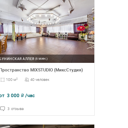
БУНИНСКАЯ АЛЛЕЯ
(5 МИН.)
Пространство MIXSTUDIO (МиксСтудия)
40 человек
100 м
2
от
3 000
/час
₽
3 отзыва
ПОДРОБНЕЕ
БРОНЬ