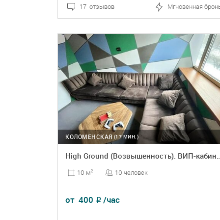
17 отзывов
Мгновенная брон
ПОДРОБНЕЕ
БРОНЬ
КОЛОМЕНСКАЯ
(17 МИН.)
High Ground (Возвышенность). ВИП-кабинка для
10 человек
10 м
2
от
400
/час
₽