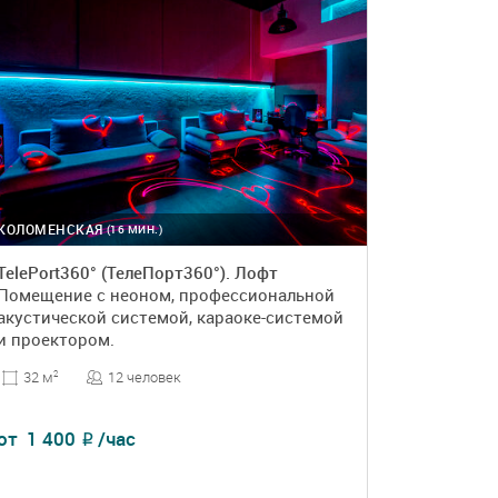
КОЛОМЕНСКАЯ
(16 МИН.)
TelePort360° (ТелеПорт360°). Лофт
Помещение с неоном, профессиональной
акустической системой, караоке-системой
и проектором.
12 человек
32 м
2
от
1 400
/час
₽