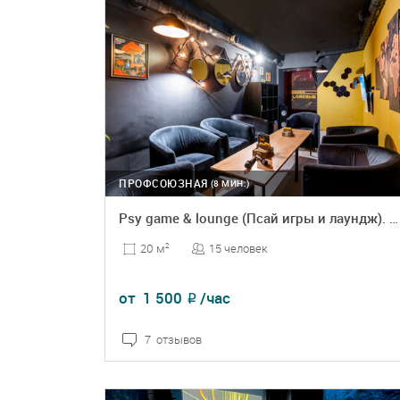
ПРОФСОЮЗНАЯ
(8 МИН.)
Psy game & lounge (Псай игры и лаундж). Отдельная комната
15 человек
20 м
2
от
1 500
/час
₽
7 отзывов
ПОДРОБНЕЕ
БРОНЬ