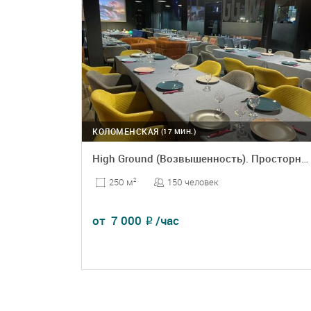
КОЛОМЕНСКАЯ
(17 МИН.)
High Ground (Возвышенность). Просторный стильный лофт
150 человек
250 м
2
от
7 000
/час
₽
ПОДРОБНЕЕ
БРОНЬ