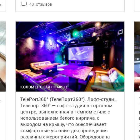
ь
40 отзывов
ПОДРОБНЕЕ
БРОНЬ
КОЛОМЕНСКАЯ
(16 МИН.)
 небольшой компании
TelePort360° (ТелеПорт360°). Лофт-студия в ТЦ
Телепорт360° — лофт-студия в торговом
центре, выполненная в темном стиле с
использованием белого кирпича, с
выходом на крышу, что обеспечивает
комфортные условия для проведения
различных мероприятий. Оборудована