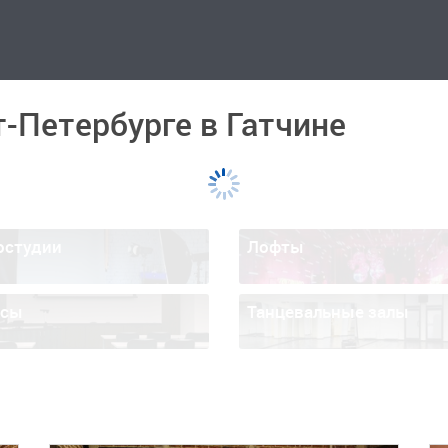
-Петербурге в Гатчине
остудии
Лофты
ссы
Танцевальные залы