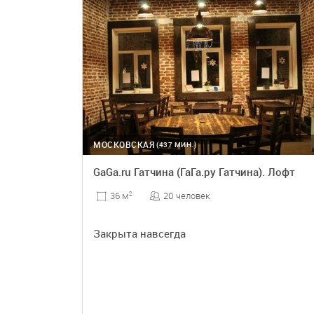
МОСКОВСКАЯ
(437 МИН.)
GaGa.ru Гатчина (ГаГа.ру Гатчина). Лофт
20 человек
36 м
2
Закрыта навсегда