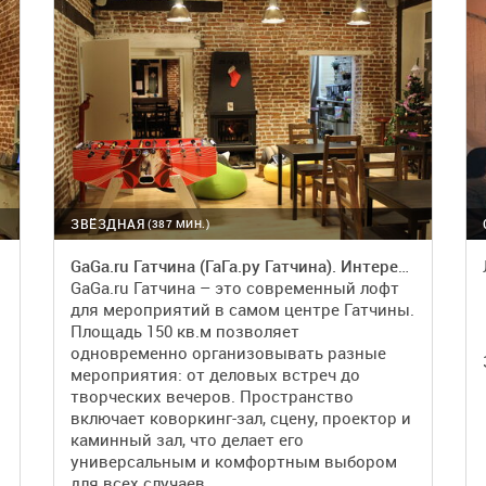
ЗВЁЗДНАЯ
(387 МИН.)
GaGa.ru Гатчина (ГаГа.ру Гатчина). Интересный лофт
GaGa.ru Гатчина – это современный лофт
для мероприятий в самом центре Гатчины.
Площадь 150 кв.м позволяет
одновременно организовывать разные
мероприятия: от деловых встреч до
творческих вечеров. Пространство
включает коворкинг-зал, сцену, проектор и
каминный зал, что делает его
универсальным и комфортным выбором
для всех случаев.