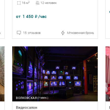
12 человек
16 м
2
от
1 450
/час
₽
ь
15 отзывов
Мгновенная бронь
ПОДРОБНЕЕ
БРОНЬ
ВОЛКОВСКАЯ
(7 МИН.)
стиле
Видеосалон