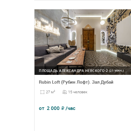
ПОДРОБНЕЕ
БРОНЬ
ПЛОЩАДЬ АЛЕКСАНДРА НЕВСКОГО-2
(21 МИН.)
Rubin Loft (Рубин Лофт). Зал Дубай
15 человек
27 м
2
от
2 000
/час
₽