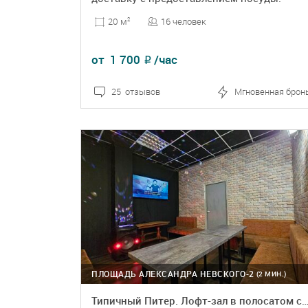
16 человек
20 м
2
от
1 700
/час
₽
25 отзывов
Мгновенная брон
ПОДРОБНЕЕ
БРОНЬ
ПЛОЩАДЬ АЛЕКСАНДРА НЕВСКОГО-2
(2 МИН.)
Типичный Питер. Лофт-зал в полосатом 