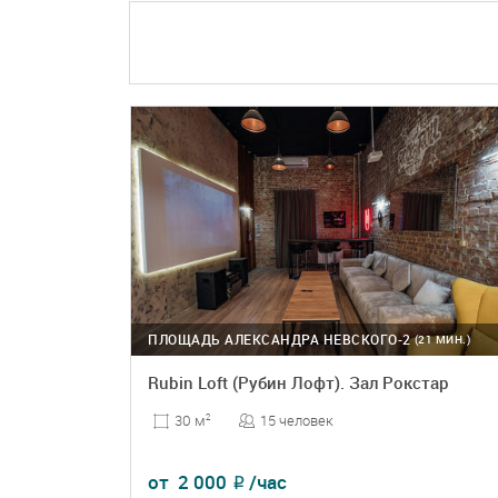
ПОДРОБНЕЕ
БРОНЬ
ПЛОЩАДЬ АЛЕКСАНДРА НЕВСКОГО-2
(21 МИН.)
Rubin Loft (Рубин Лофт). Зал Рокстар
15 человек
30 м
2
от
2 000
/час
₽