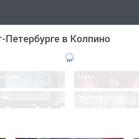
т-Петербурге в Колпино
остудии
Лофты
ссы
Танцевальные залы