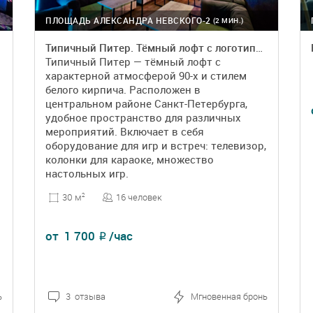
ПЛОЩАДЬ АЛЕКСАНДРА НЕВСКОГО-2
(2 МИН.)
Типичный Питер. Тёмный лофт с логотипами групп 90-х
Типичный Питер — тёмный лофт с
характерной атмосферой 90-х и стилем
белого кирпича. Расположен в
центральном районе Санкт-Петербурга,
удобное пространство для различных
мероприятий. Включает в себя
оборудование для игр и встреч: телевизор,
колонки для караоке, множество
настольных игр.
16 человек
30 м
2
от
1 700
/час
₽
ь
3 отзыва
Мгновенная бронь