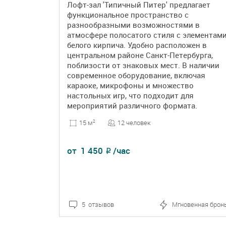
Лофт-зал 'Типичный Питер' предлагает
функциональное пространство с
разнообразными возможностями в
атмосфере полосатого стиля с элементам
белого кирпича. Удобно расположен в
центральном районе Санкт-Петербурга,
поблизости от знаковых мест. В наличии
современное оборудование, включая
караоке, микрофоны и множество
настольных игр, что подходит для
мероприятий различного формата.
12 человек
15 м
2
от
1 450
/час
₽
5 отзывов
Мгновенная брон