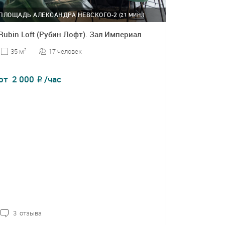
ПЛОЩАДЬ АЛЕКСАНДРА НЕВСКОГО-2
(21 МИН.)
Rubin Loft (Рубин Лофт). Зал Империал
17 человек
35 м
2
от
2 000
/час
₽
3 отзыва