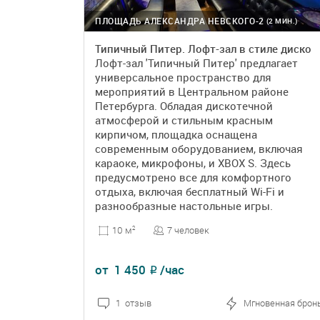
ПЛОЩАДЬ АЛЕКСАНДРА НЕВСКОГО-2
(2 МИН.)
Типичный Питер. Лофт-зал в стиле диско
Лофт-зал 'Типичный Питер' предлагает
универсальное пространство для
мероприятий в Центральном районе
Петербурга. Обладая дискотечной
атмосферой и стильным красным
кирпичом, площадка оснащена
современным оборудованием, включая
караоке, микрофоны, и XBOX S. Здесь
предусмотрено все для комфортного
отдыха, включая бесплатный Wi-Fi и
разнообразные настольные игры.
7 человек
10 м
2
от
1 450
/час
₽
1 отзыв
Мгновенная брон