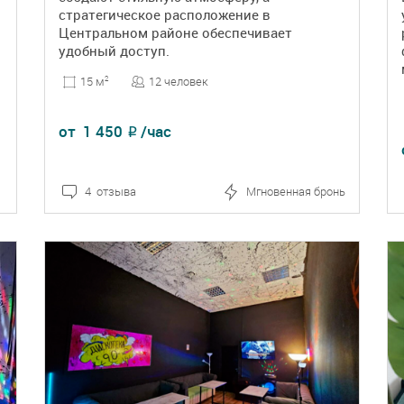
стратегическое расположение в
Центральном районе обеспечивает
удобный доступ.
12 человек
15 м
2
от
1 450
/час
₽
4 отзыва
Мгновенная бронь
ПОДРОБНЕЕ
БРОНЬ