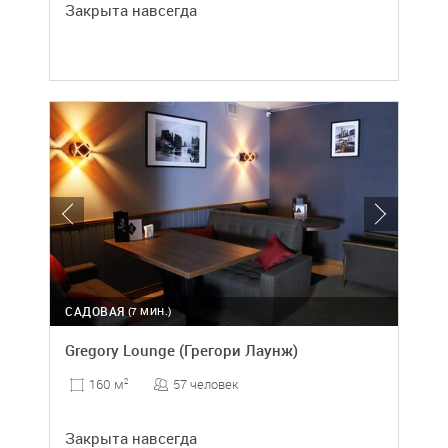
Закрыта навсегда
САДОВАЯ
(7 МИН.)
Gregory Lounge (Грегори Лаунж)
57 человек
160 м
2
Закрыта навсегда