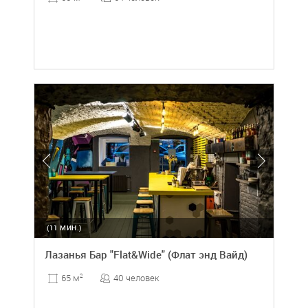
(11 МИН.)
Лазанья Бар "Flat&Wide" (Флат энд Вайд)
40 человек
65 м
2