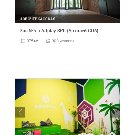
НОВОЧЕРКАССКАЯ
Зал №5 в Artplay SPb (Артплей СПб)
300 человек
375 м
2