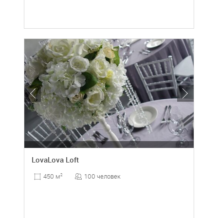
LovaLova Loft
100 человек
450 м
2