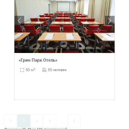
«Грин Парк Отель»
55 человек
50 м
2
1
2
3
4
...
8