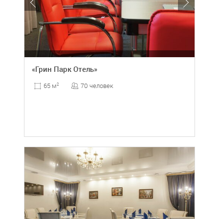
«Грин Парк Отель»
70 человек
65 м
2