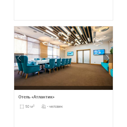
Отель «Атлантик»
- человек
50 м
2