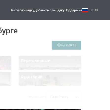
Найти площадку
Добавить площадку
Поддержка
RUB
бурге
НА КАРТЕ
Переговорные
Аудитории
Упорядочить