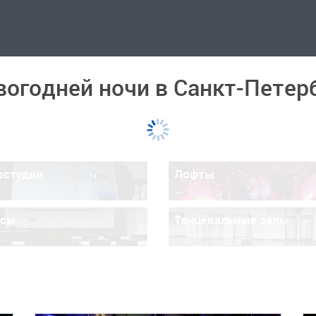
вогодней ночи в Санкт-Петер
остудии
Лофты
ссы
Танцевальные залы