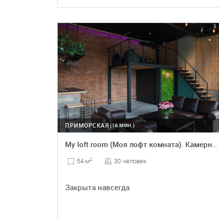
ПОДРОБНЕЕ
ПРИМОРСКАЯ
(16 МИН.)
My loft room (Моя лофт комната). Камерный двухуровневый лофт
30 человек
54 м
2
Закрыта навсегда