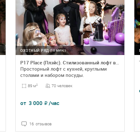
ОХОТНЫЙ РЯД
(10 МИН.)
P17 Place (Плэйс). Стилизованный лофт в сине-розовых оттенках
Просторный лофт с кухней, круглыми
столами и набором посуды.
70 человек
89 м
2
от
3 000
/час
₽
16 отзывов
ПОДРОБНЕЕ
БРОНЬ