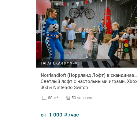
ТАГАНСКАЯ
(12 МИН.)
Norrlandloft (Норрланд Лофт) в скандинавском 
Светлый лофт с настольными играми, Xbo
360 и Nintendo Switch.
50 человек
80 м
2
от
1 000
/час
₽