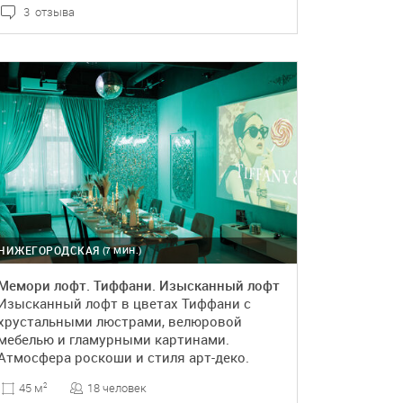
3 отзыва
ПОДРОБНЕЕ
БРОНЬ
НИЖЕГОРОДСКАЯ
(7 МИН.)
Мемори лофт. Тиффани. Изысканный лофт
Изысканный лофт в цветах Тиффани с
хрустальными люстрами, велюровой
мебелью и гламурными картинами.
Атмосфера роскоши и стиля арт-деко.
18 человек
45 м
2