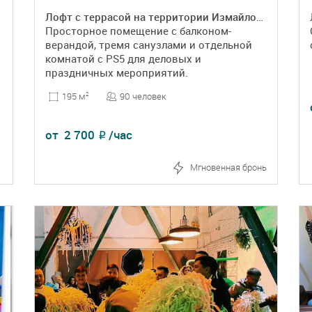
щадка
Лофт с террасой на территории Измайловского Вернисажа
Просторное помещение с балконом-
верандой, тремя санузлами и отдельной
комнатой с PS5 для деловых и
праздничных мероприятий.
90 человек
195 м
2
от
2 700
/час
₽
Мгновенная бронь
ПОДРОБНЕЕ
БРОНЬ