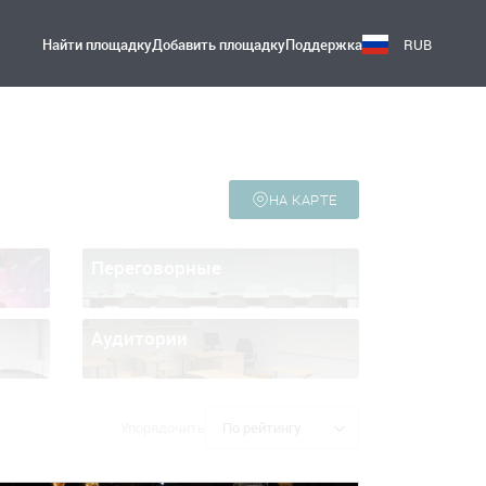
Найти площадку
Добавить площадку
Поддержка
RUB
НА КАРТЕ
Переговорные
Аудитории
Упорядочить