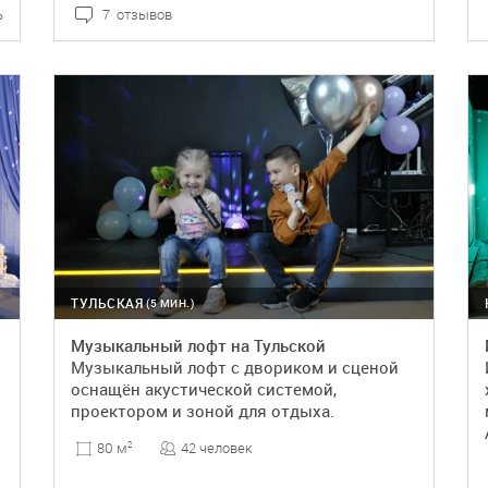
ь
7 отзывов
ПОДРОБНЕЕ
БРОНЬ
ТУЛЬСКАЯ
(5 МИН.)
Музыкальный лофт на Тульской
Музыкальный лофт с двориком и сценой
оснащён акустической системой,
проектором и зоной для отдыха.
42 человек
80 м
2