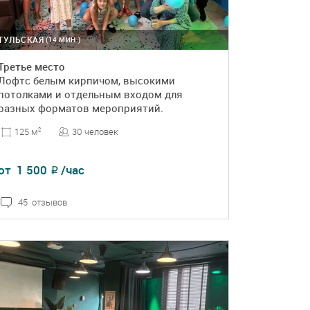
ТУЛЬСКАЯ
(14 МИН.)
Третье место
Лофтс белым кирпичом, высокими
потолками и отдельным входом для
разных форматов мероприятий.
30 человек
125 м
2
от
1 500
/час
₽
45 отзывов
ПОДРОБНЕЕ
БРОНЬ