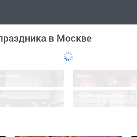
праздника в Москве
остудии
Лофты
ссы
Танцевальные залы