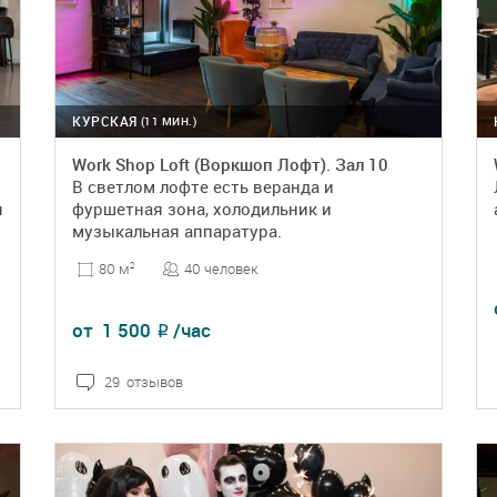
КУРСКАЯ
(11 МИН.)
Work Shop Loft (Воркшоп Лофт). Зал 10
В светлом лофте есть веранда и
я
фуршетная зона, холодильник и
музыкальная аппаратура.
40 человек
80 м
2
от
1 500
/час
₽
29 отзывов
ПОДРОБНЕЕ
БРОНЬ