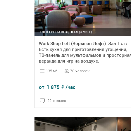
ЭЛЕКТРОЗАВОДСКАЯ
(4 МИН.)
Work Shop Loft (Воркшоп Лофт). Зал 1 с верандой
Есть кухня для приготовления угощений,
ТВ-панель для мультфильмов и просторна
веранда для игр на воздухе.
70 человек
135 м
2
от
1 875
/час
₽
22 отзыва
ПОДРОБНЕЕ
БРОНЬ