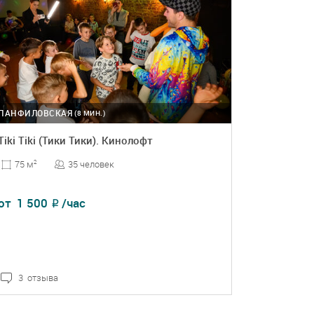
ПАНФИЛОВСКАЯ
(8 МИН.)
Tiki Tiki (Тики Тики). Кинолофт
35 человек
75 м
2
от
1 500
/час
₽
3 отзыва
ПОДРОБНЕЕ
БРОНЬ