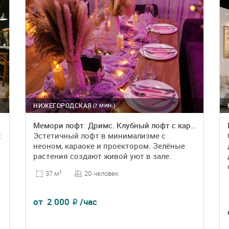
НИЖЕГОРОДСКАЯ
(7 МИН.)
стиле
Мемори лофт. Дримс. Клубный лофт с караоке и диско‑шаром
x
Эстетичный лофт в минимализме с
неоном, караоке и проектором. Зелёные
растения создают живой уют в зале.
20 человек
37 м
2
от
2 000
/час
₽