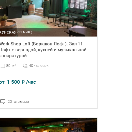
КУРСКАЯ
(11 МИН.)
Work Shop Loft (Воркшоп Лофт). Зал 11
Лофт с вернадой, кухней и музыкальной
аппаратурой.
40 человек
80 м
2
от
1 500
/час
₽
20 отзывов
ПОДРОБНЕЕ
БРОНЬ