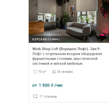
КУРСКАЯ
(13 МИН.)
Work Shop Loft (Воркшоп Лофт). Зал 9
Лофт с отдельным входом оборудован
фуршетными столами, акустической
системой и мягкой мебелью.
35 человек
70 м
2
от
1 500
/час
₽
17 отзывов
ПОДРОБНЕЕ
БРОНЬ