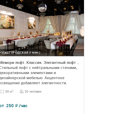
НИЖЕГОРОДСКАЯ
(7 МИН.)
Мемори лофт. Классик. Элегантный лофт в классическом стиле
Стильный лофт с нейтральными стенами,
декоративными элементами и
дизайнерской мебелью. Акцентное
освещение добавляет элегантности.
50 человек
65 м
2
от
250
/час
₽