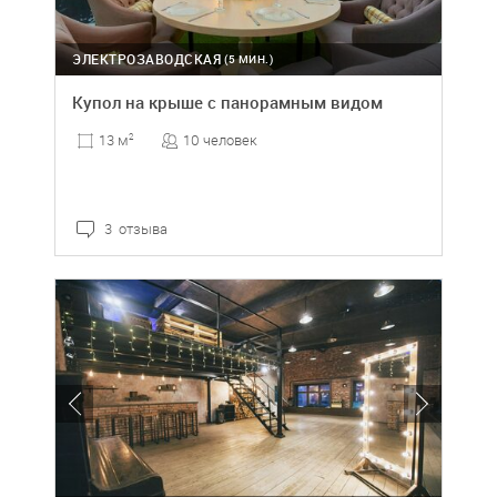
ЭЛЕКТРОЗАВОДСКАЯ
(5 МИН.)
Купол на крыше с панорамным видом
10 человек
13 м
2
3 отзыва