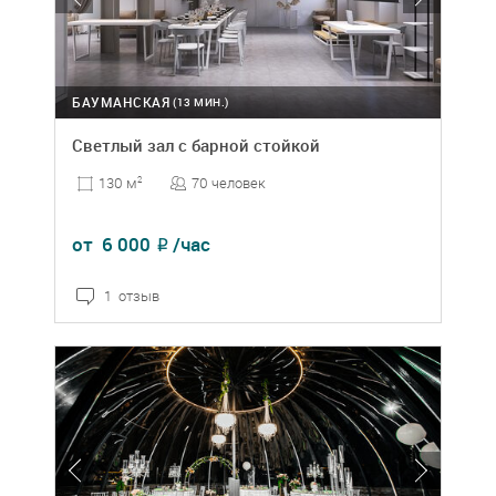
БАУМАНСКАЯ
(13 МИН.)
Светлый зал с барной стойкой
70 человек
130 м
2
от
6 000
/час
₽
1 отзыв