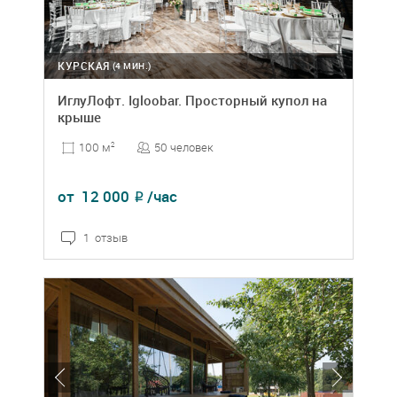
КУРСКАЯ
(4 МИН.)
ИглуЛофт. Igloobar. Просторный купол на
крыше
50 человек
100 м
2
от
12 000
/час
₽
1 отзыв