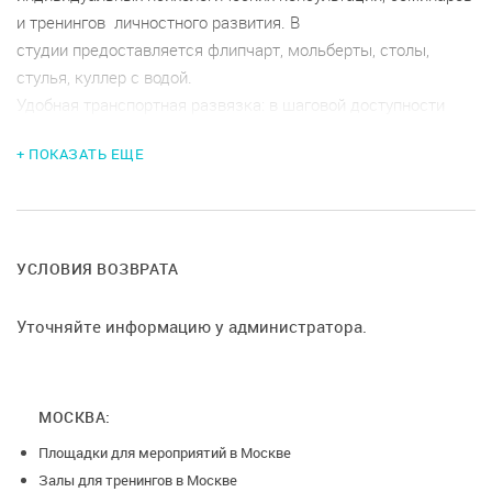
и тренингов личностного развития. В
студии предоставляется флипчарт, мольберты, столы,
стулья, куллер с водой.
Удобная транспортная развязка: в шаговой доступности
метро, трамвайная остановка, автобусная остановка.
+ ПОКАЗАТЬ ЕЩЕ
Парковка бесплатная или можно парковаться в Гринвиче
(Пн-Чт 4 часа бесплатно, Пт-Вс 5 часов бесплатно)
Условия возврата денег:
УСЛОВИЯ ВОЗВРАТА
при отмене мероприятия менее чем за:
-7 дней до даты проведения, возврат 50%
Уточняйте информацию у администратора.
-2 дня до даты проведения, возврат 25%
МОСКВА:
Площадки для мероприятий в Москве
Залы для тренингов в Москве