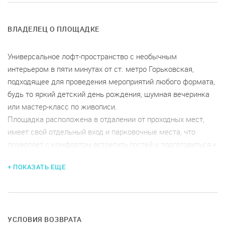
ВЛАДЕЛЕЦ О ПЛОЩАДКЕ
Универсальное лофт-пространство с необычным
интерьером в пяти минутах от ст. метро Горьковская,
подходящее для проведения мероприятий любого формата,
будь то яркий детский день рождения, шумная вечеринка
или мастер-класс по живописи.
Площадка расположена в отдалении от проходных мест,
имеет свой отдельный вход и парковочные места, что
позволяет с комфортом встретить гостей и подготовиться к
мероприятию.
+ ПОКАЗАТЬ ЕЩЕ
Пространство оснащено всем необходимым: мебель и
посуда для организации застолья или фуршета, проектор и
мультимедийная система с доступным подключением, wi-fi,
настольные игры и игровая приставка.
Гости площадки имеют возможность арендовать
УСЛОВИЯ ВОЗВРАТА