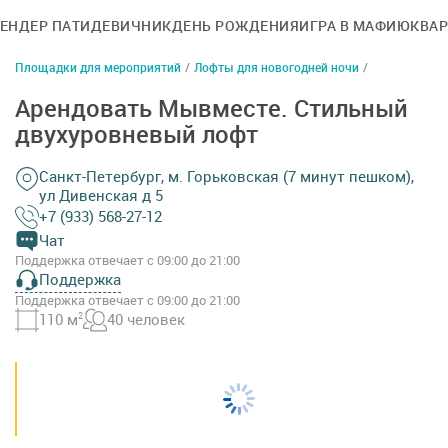
ГЕНДЕР ПАТИ
ДЕВИЧНИК
ДЕНЬ РОЖДЕНИЯ
ИГРА В МАФИЮ
КВА
Площадки для мероприятий
/
Лофты для новогодней ночи
/
Арендовать Мывместе. Стильный
двухуровневый лофт
Санкт-Петербург, м. Горьковская (7 минут пешком),
ул Дивенская д 5
+7 (933) 568-27-12
Чат
Поддержка отвечает с 09:00 до 21:00
Поддержка
Поддержка отвечает с 09:00 до 21:00
110 м
2
40 человек