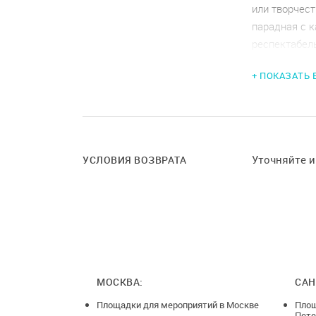
или творчест
парадная с к
респектабель
Маяковская.
+ ПОКАЗАТЬ
- 100 кв. м 
- новый лам
- санузел
- ресепшен/
- гардероб
Уточняйте 
УСЛОВИЯ ВОЗВРАТА
- стеклянные
- стулья (30 
- кухня
МОСКВА:
САН
Площадки для мероприятий в Москве
Площ
Пете