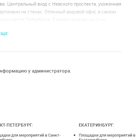
ва. Центральный вход с Невского проспекта, ухоженная
артинами на стенах. Отличный видовой офис в самом
ном месте Петербурга. 5 минут пешком до ст.м.
 Мы не проводим мероприятия религиозного характера.
 ЕЩЕ
зал: белый кирпич, красный кирпич, цветная стена
инат Выбеленный дуб
администратор
информацию у администратора.
 столы
шт)
КТ-ПЕТЕРБУРГ:
ЕКАТЕРИНБУРГ:
адки для мероприятий в Санкт-
Площадки для мероприятий в
рбурге
Екатеринбурге