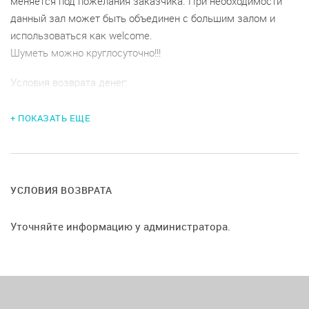
меняется под пожелания заказчика. При необходимости
данный зал может быть объединен с большим залом и
использоваться как welcome.
Шуметь можно круглосуточно!!!
Условия возврата денег:
Если мероприятие отменилось за 2 недели до начала, 50%
от стоимости аренды не возвращается.
+ ПОКАЗАТЬ ЕЩЕ
Залог предоставляется в зависимости от типа
мероприятия.
УСЛОВИЯ ВОЗВРАТА
Уточняйте информацию у администратора.