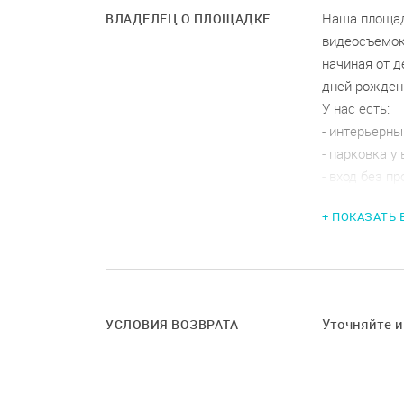
Наша площад
ВЛАДЕЛЕЦ О ПЛОЩАДКЕ
видеосъемок
начиная от д
дней рождени
У нас есть:
- интерьерны
- парковка у
- вход без п
+ ПОКАЗАТЬ
Уточняйте 
УСЛОВИЯ ВОЗВРАТА