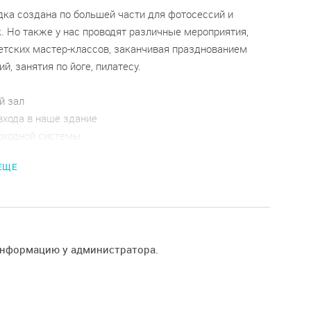
ка создана по большей части для фотосессий и
. Но также у нас проводят различные мероприятия,
етских мастер-классов, заканчивая празднованием
й, занятия по йоге, пилатесу.
й зал
 входа в наше здание
роходной системы
 ЕЩЕ
информацию у администратора.