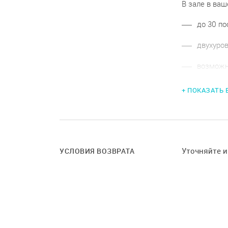
В зале в ва
до 30 по
двухуров
возможн
и игр, п
классов
+ ПОКАЗАТЬ
просторн
Уточняйте 
УСЛОВИЯ ВОЗВРАТА