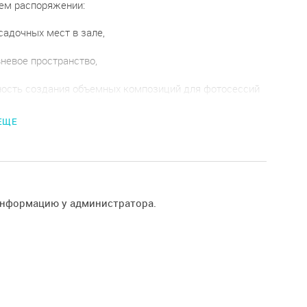
шем распоряжении:
садочных мест в зале,
невое пространство,
ость создания объемных композиций для фотосессий
одиумов, сцен, детской зоны для обедов и мастер-
 с помощью модулей,
 ЕЩЕ
ая зона фойе.
информацию у администратора.