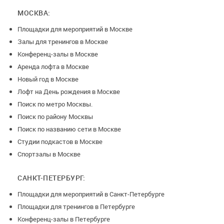
Ресторан «Симпозиум», являющийся частью конференц-
МОСКВА:
центра «Игры разума», оказывает услуги
Площадки для мероприятий в Москве
кейтеринга в арт-пространстве «Делос» в формате бизнес-
Залы для тренингов в Москве
ланча, кофе-брейка, фуршета или
Конференц-залы в Москве
банкета.
Аренда лофта в Москве
Новый год в Москве
Лофт на День рождения в Москве
Условия возврата денег при отмене мероприятия:
Поиск по метро Москвы.
Поиск по району Москвы
- менее, чем за неделю до даты мероприятия, сумма
Поиск по названию сети в Москве
полностью НЕ возвращается.
Студии подкастов в Москве
Спортзалы в Москве
- более, чем за неделю до даты мероприятия — возврат
100%
САНКТ-ПЕТЕРБУРГ:
Большинство договоров индивидуально с разными
Площадки для мероприятий в Санкт-Петербурге
условиями.
Площадки для тренингов в Петербурге
Конференц-залы в Петербурге