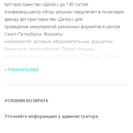
Арт-пространство «Делос» до 130 гостей
Конференц-центр «Игры разума» предлагает в почасовую
аренду арт-пространство «Делос» для
проведения мероприятий различных форматов в центре
Санкт-Петербурга. Форматы
мероприятий: деловые, образовательные, фуршетно-
банкетные, энтертейнмент. Общая площадь,
включая входную зону и гардероб, — 120 кв.м. Площадь
зала, включая отдельную аппаратную, —
+ ПОКАЗАТЬ ЕЩЕ
85 кв.м. Вместимость зала: до 130 гостей при театральной
рассадке, до 70 гостей при фуршете или
банкете. Технические параметры: проекционная система,
акустическая система, микрофоны и
микшерный пульт, концертный свет, уникальная авторская
УСЛОВИЯ ВОЗВРАТА
люстра с различными световыми
сценариями, плотные шторы блэкаут, мягкие или
Уточняйте информацию у администратора.
пластиковые стулья, круглые столы, система
кондиционирования, высокоскоростной free WiFi.