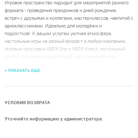
Игровое пространство подходит для мероприятий разного
формата - проведения праздников и дней рождения,
встреч с друзьями и коллегами, мастер-классов, чаепитий с
одноклассниками. Идеально для молодёжи и
подростков! К вашим услугам уютная атмосфера,
настольные игры на разный возраст и любую компанию,
игровые приставки XBOX One и XBOX Kinect, настольный
футбол, аэрохоккей, ароматный чай и зерновой кофе
итальянской обжарки. Оплачивается только время
+ ПОКАЗАТЬ ЕЩЕ
пребывания, вне зависимости от количества гостей,
использования находящихся в пространстве развлечений и
активностей, выпитого чая/кофе.
При отмене мероприятия менее чем за:
УСЛОВИЯ ВОЗВРАТА
-7 дней до даты проведения, возврат 70%
-3 дня до даты проведения, возврат 30%
Уточняйте информацию у администратора.
-1 день до даты проведения, возврат 10%,
При отмене мероприятия в день проведения возврат 0%.