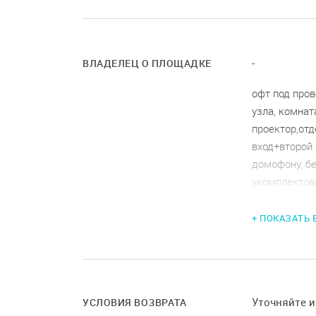
-
ВЛАДЕЛЕЦ О ПЛОЩАДКЕ
офт под пров
узла, комнат
проектор,отд
вход+второй 
домофону, б
укомплектов
свет, до 80 
мебели; Кон
+ ПОКАЗАТЬ
проф оборудо
вайфай, кон
полностью во
мастер, офиц
Уточняйте 
УСЛОВИЯ ВОЗВРАТА
фотограф, ук