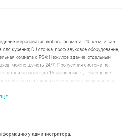
едение мероприятия любого формата 140 кв м, 2 сан
а для курения; DJ стойка, проф звуковое оборудование,
ельная комната с PS4; Нежилое здание, отдельный
вход, можно шуметь 24/7. Пропускная система по
есплатная парковка до 15 машиномест; Помещение
ано приточно-вытяжной вентиляцией, димированный
посадочных мест, мобильная произвольная расстановка
тактный, укомплектованный бар со всем необходимым
 ЕЩЕ
ванием, посуда, ледогенератор, Настольные игры,
диционер; Поможем в организации мероприятия или
зьмем ее на себя Доп услуги: бармен, кальянный
иант, живая музыка, кавер группы, ведущие, охрана,
информацию у администратора.
ращение зала, кейтеринг, фуршет, банкет, шоу