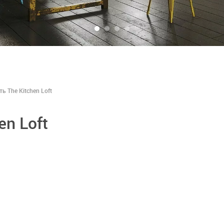
ь The Kitchen Loft
en Loft