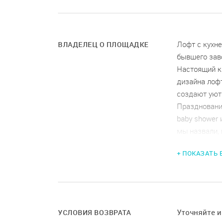
Лофт с кухне
ВЛАДЕЛЕЦ О ПЛОЩАДКЕ
бывшего зав
Настоящий к
дизайна лофт
создают уют
Праздновани
baby shower 
мы назвали, 
Проведения
+ ПОКАЗАТЬ
Организация 
и воркшопов
Проведение 
Loft kitche
проведения 
Уточняйте 
УСЛОВИЯ ВОЗВРАТА