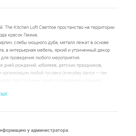
й. The Kitchen Loft.Светлое простанство на территории
ода красок Гамма.
ирпич, слебы мощного дуба, металл лежат в основе
а, а интерьерная мебель, яркий и утонченный декор
 для проведения любого мероприятия:
я дней рождений, юбилеев, детских праздников,
и организации любой тусовки (everyday dance – так
когда просто очень хочется праздника и танцев)
 свадьбы
 ЕЩЕ
кружков, встреч по интересам, рабочих презентаций
мастер-классов, болошиных ярмарок, мини выставок
n оснащен всем необходимым для комфортного
любого мероприятия.
информацию у администратора.