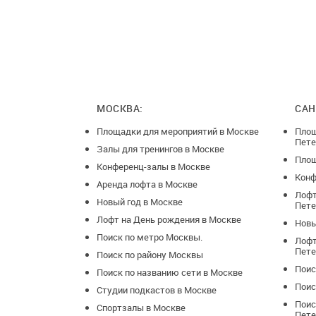
сцены, и зву
записи в фор
Банкетный —
МОСКВА:
САН
Площадки для мероприятий в Москве
Площ
Пете
Залы для тренингов в Москве
Площ
Конференц-залы в Москве
Конф
Аренда лофта в Москве
Лофт
Новый год в Москве
Пете
Лофт на День рождения в Москве
Новы
Поиск по метро Москвы.
Лофт
Пете
Поиск по району Москвы
Поис
Поиск по названию сети в Москве
Поис
Студии подкастов в Москве
Поис
Спортзалы в Москве
Пете