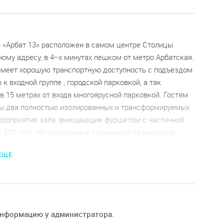
н «Арбат 13» расположен в самом центре Столицы
ому адресу, в 4−х минутах пешком от метро Арбатская.
 имеет хорошую транспортную доступность с подъездом
к входной группе , городской парковкой, а так
в 15 метрах от входа многоярусной парковкой. Гостям
ы два полностью изолированных и трансформируемых
ероприятие зала, вмещающие фуршетом с частичной
о 200 чел., оборудованные технически по высшему
овой и концертной акустикой, диммируемым
 ЕЩЕ
им светом, визуализацией по всему периметру
 + проектор 150 дюймов ( слепых зон нет ),
льным караоке, высокоскоростным интернетом Wi-Fi:
— на 100 мест со сценой, и примыкающими к нему
и велком, гримёркой до 15 артистов, контактным баром
информацию у администратора.
н спец.вытяжкой, можно курить ) с прямой видимостью