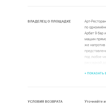
Арт-Рестора
ВЛАДЕЛЕЦ О ПЛОЩАДКЕ
по одноимённ
Арбат 9 бар
машин прямо 
же напротив 
представлен
под любое м
рассадкой д
разряду фон
+ ПОКАЗАТЬ
и сценическ
14 мониторов
профессиона
Концертный 
двумя зонам
Уточняйте 
УСЛОВИЯ ВОЗВРАТА
( оборудова