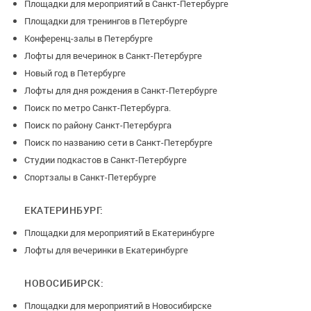
· Идеальное пространство для фото и видео
Площадки для мероприятий в Санкт-Петербурге
съемок. Много света. Панорамные окна.
Площадки для тренингов в Петербурге
Конференц-залы в Петербурге
· Профессиональная техника для приготовления
Лофты для вечеринок в Санкт-Петербурге
и хранения. Система вентиляции.
Новый год в Петербурге
Лофты для дня рождения в Санкт-Петербурге
Поиск по метро Санкт-Петербурга.
Атмосфера творчества, самовыражения и духа инноваций
Поиск по району Санкт-Петербурга
окружает посетителей буквально повсюду, но только наши
Поиск по названию сети в Санкт-Петербурге
гости смогут особо оценить всю уникальность
Студии подкастов в Санкт-Петербурге
пространства, находясь на одной из самых высоких точек
Спортзалы в Санкт-Петербурге
Москвы, в обучающем центре с просторной террасой
ЕКАТЕРИНБУРГ:
и современным кухонным островом, оснащенным техникой
KÖRTING.
Площадки для мероприятий в Екатеринбурге
Лофты для вечеринки в Екатеринбурге
НОВОСИБИРСК:
Площадки для мероприятий в Новосибирске