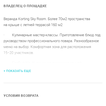
ВЛАДЕЛЕЦ О ПЛОЩАДКЕ
Веранда Korting Sky Room. Более 70м2 пространства
на крыше с летней террасой 160 м2
· Кулинарные мастер-классы. Приготовление блюд под
руководством профессионального повара. Разнообразное
меню на выбор. Комфортная зона для расположения
15−20 участников.
· Chef’s table. Кулинарная экскурсия от шеф-
повара. Группы до 10 участников.
+ ПОКАЗАТЬ ЕЩЕ
Профессиональный шеф-повар готовит сэт в формате
Chef’s table из 3−5 блюд.
· Бизнес-завтрак или Бизнес-ужин. небосвод
УСЛОВИЯ ВОЗВРАТА
курскВстречи деловых людей и обсуждение насущных тем,
сопровождающиеся ароматом кофе и вкусного чая.