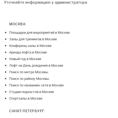
Уточняйте информацию у администратора.
Участники могут общаться на интересные для них темы,
вести деловые переговоры.
· Проведение дней рождений. День рождение
МОСКВА:
в формате Кулинарного мастер-класса под руководством
Площадки для мероприятий в Москве
профессиональных поваров надолго останется в памяти
Залы для тренингов в Москве
гостей и самого именинника.
Конференц-залы в Москве
· Лекционное пространство, презентации. Места для
Аренда лофта в Москве
размещения 25 участников формата лекции, дискуссии или
Новый год в Москве
презентации. Экран, проектор, звук
Лофт на День рождения в Москве
Поиск по метро Москвы.
· Терраса более 160м2 для проведения открытых
Поиск по району Москвы
мероприятий в теплое время года. Подсветка, звук и много
Поиск по названию сети в Москве
свободного пространства.
Студии подкастов в Москве
Спортзалы в Москве
· Панорамный вид на город. Потрясающие закаты,
салюты и виды города с самой высокой точки «Artplay».
САНКТ-ПЕТЕРБУРГ: