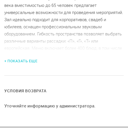
века вместимостью до 65 человек предлагает
универсальные возможности для проведения мероприятий.
Зал идеально подходит для корпоративов, свадеб и
юбилеев, оснащен профессиональным звуковым
оборудованием. Гибкость пространства позволяет выбрать
различные варианты рассадки: «П», «Г», «Т» или
европейская. Меню включает более 400 блюд, в том числе
вегетарианские. Зал расположен вблизи нескольких
+ ПОКАЗАТЬ ЕЩЕ
значимых достопримечательностей города, что
обеспечивает удобный доступ. Важно учитывать условия
использования пространства, включая ограничения по
времени, количеству гостей и необходимостьоставки
депозита. Услуги включают проектор и аппаратуру для
УСЛОВИЯ ВОЗВРАТА
организации мероприятий любого типа. Существуют также
условия для отмены бронирования и правила пользования
Уточняйте информацию у администратора.
оборудованием.