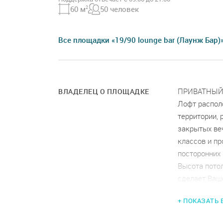
60 м
2
50 человек
Все площадки «19/90 lounge bar (Лаунж Бар)
ПРИВАТНЫЙ
ВЛАДЕЛЕЦ О ПЛОЩАДКЕ
Лофт распол
территории, 
закрытых ве
классов и п
посторонних 
Высота пото
сделает Ваш
У НАС НЕТ 
+ ПОКАЗАТЬ
Можно шумет