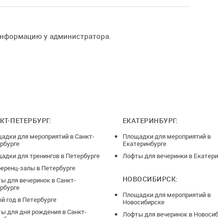
/7
ловд на закрытой территории
 Праздничных дней):
информацию у администратора.
ка по четверг
00 - 900р/час
:00 - 1500 р/час
00 - 2000 р/Час
КТ-ПЕТЕРБУРГ:
ЕКАТЕРИНБУРГ:
:00 - 3000 р/час
адки для мероприятий в Санкт-
Площадки для мероприятий в
рбурге
Екатеринбурге
адки для тренингов в Петербурге
Лофты для вечеринки в Екатери
00 - 3000 р/Час
еренц-залы в Петербурге
:00 - 4000 р/час
НОВОСИБИРСК:
ы для вечеринок в Санкт-
рбурге
Площадки для мероприятий в
й год в Петербурге
Новосибирске
00 - 1500 р/Час
ы для дня рождения в Санкт-
Лофты для вечеринок в Новоси
:00 - 2000 р/час