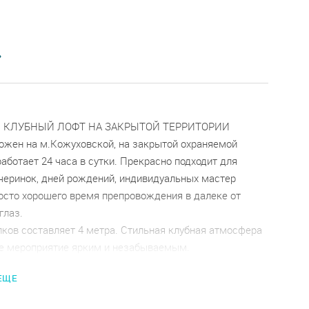
»
 КЛУБНЫЙ ЛОФТ НА ЗАКРЫТОЙ ТЕРРИТОРИИ
ожен на м.Кожуховской, на закрытой охраняемой
работает 24 часа в сутки. Прекрасно подходит для
черинок, дней рождений, индивидуальных мастер
росто хорошего время препровождения в далеке от
глаз.
лков составляет 4 метра. Стильная клубная атмосфера
е мероприятие ярким и незабываемым.
ОГРАНИЧЕНИЙ ПО ШУМУ И ПРОБКОВОГО СБОРА!
 ЕЩЕ
ь и громко слушать музыку в любое время суток. Мы