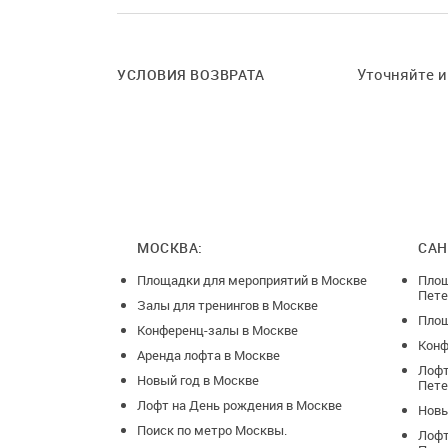
работаем 24
Новые цены 
Будни(Кроме
Уточняйте 
УСЛОВИЯ ВОЗВРАТА
С понедельни
С 8:00 до 18:
С 18:00 до 06
Пятница
С 8:00 до 18:
МОСКВА:
САН
С 18:00 до 06
Площадки для мероприятий в Москве
Площ
Пете
Суббота
Залы для тренингов в Москве
Площ
С 8:00 до 18:
Конференц-залы в Москве
Конф
С 18:00 до 06
Аренда лофта в Москве
Лофт
Новый год в Москве
Пете
Воскресенье
Лофт на День рождения в Москве
Новы
С 8:00 до 18:
Поиск по метро Москвы.
Лофт
С 18:00 до 06