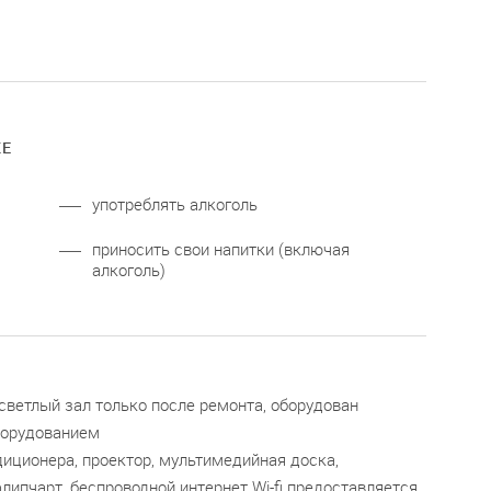
КЕ
употреблять алкоголь
приносить свои напитки (включая
алкоголь)
светлый зал только после ремонта, оборудован
орудованием
диционера, проектор, мультимедийная доска,
ипчарт, беспроводной интернет Wi-fi предоставляется