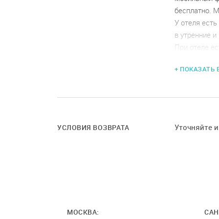
бесплатно. 
У отеля ест
в утренние и
При отеле ес
участников м
+ ПОКАЗАТЬ
согласованн
Уточняйте 
УСЛОВИЯ ВОЗВРАТА
МОСКВА:
САН