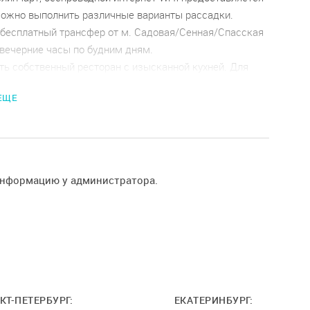
Можно выполнить различные варианты рассадки.
ь бесплатный трансфер от м. Садовая/Сенная/Спасская
 вечерние часы по будним дням.
ть собственный ресторан c изысканной кухней. Для
огут быть организованы кофе-брейки и обеды по
 ЕЩЕ
ому бюджету.
информацию у администратора.
КТ-ПЕТЕРБУРГ:
ЕКАТЕРИНБУРГ: