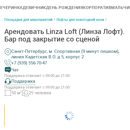
ВЕЧЕРИНКА
ДЕВИЧНИК
ДЕНЬ РОЖДЕНИЯ
КОРПОРАТИВ
МАЛЬЧИ
Площадки для мероприятий
/
Лофты для новогодней ночи
/
Арендовать Linza Loft (Линза Лофт).
Бар под закрытие со сценой
Санкт-Петербург, м. Спортивная (9 минут пешком),
линия Кадетская В.О. д 5, корпус 2
+7 (939) 556-70-47
Чат
Поддержка отвечает с 09:00 до 21:00
Поддержка
Поддержка отвечает с 09:00 до 21:00
50 м
2
25 человек