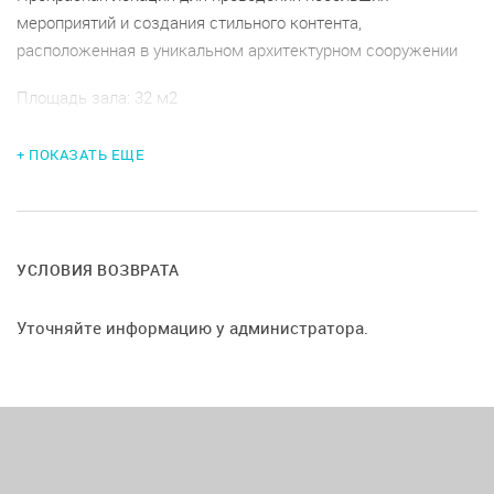
мероприятий и создания стильного контента,
расположенная в уникальном архитектурном сооружении
Площадь зала: 32 м2
Пространство отлично подходит для:
+ ПОКАЗАТЬ ЕЩЕ
- мастер-классов, воркшопов и семинаров;
- дней рождений;
- девичников;
УСЛОВИЯ ВОЗВРАТА
- встреч и корпоративов;
МЕБЕЛЬ
Уточняйте информацию у администратора.
По вашему запросу для всех гостей мы предоставим
дополнительные столы, стулья и пр. Полный ассортимент
мебели уточняйте у администраторов.
КОМАНДА