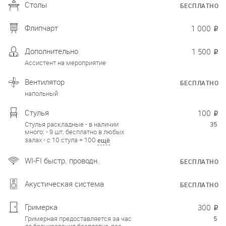
Столы
БЕСПЛАТНО
Флипчарт
1 000
₽
Дополнительно
1 500
₽
Ассистент на мероприятие
Вентилятор
БЕСПЛАТНО
напольный
Стулья
100
₽
Стулья раскладные - в наличии
35
много: - 9 шт. бесплатно в любых
залах - с 10 стула + 100
ещё
WI-FI быстр. проводн.
БЕСПЛАТНО
Акустическая система
БЕСПЛАТНО
Гримерка
300
₽
Гримерная предоставляется за час
5