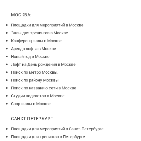
время на подготовку зала до мероприятия, а также время
на сбор/уход гостей и уборку после мероприятия должно
МОСКВА:
быть включено в бронирование.
Площадки для мероприятий в Москве
Залы для тренингов в Москве
КЛИНИНГ
Конференц-залы в Москве
До начала вашего бронирования мы попросим вас
Аренда лофта в Москве
оставить залог за клининг (от 2500 до 6500 рублей в
Новый год в Москве
зависимости от кол-ва бронируемых вами залов и кол-ва
Лофт на День рождения в Москве
гостей на вашем мероприятии).
Поиск по метро Москвы.
Поиск по району Москвы
Залог будет возвращен в полном объеме по
Поиск по названию сети в Москве
окончании вашего бронирования, при условии, что вы сдали
Студии подкастов в Москве
зал в том же виде, в котором вы его получили.
Спортзалы в Москве
ОТМЕНА БРОНИРОВАНИЯ
САНКТ-ПЕТЕРБУРГ:
Площадки для мероприятий в Санкт-Петербурге
15 дней до даты проведения, возврат 75%
Площадки для тренингов в Петербурге
7 дней до даты проведения, возврат 50%