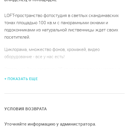
LOFT-пространство фотостудия в светлых скандинавских
тонах площадью 100 кв.м с панорамными окнами и
подоконниками из натуральной лиственницы ждет своих
посетителей.
Циклорама, множество фонов, хромакей, видео
оборудование - все у нас есть!
Отдельная Зона ресепшен 25 кв.м с гримерным местом, с
кофемашиной и кулером дополнит комфортное
+ ПОКАЗАТЬ ЕЩЕ
пребывание.
Оборудование для мероприятий: 2 рейла с вешалками на
колесиках, столы на колесиках, складные стулья,
УСЛОВИЯ ВОЗВРАТА
кондиционер, обогреватели,
Уточняйте информацию у администратора.