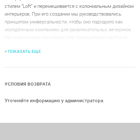
стилем “Loft” и перемешивается с колониальным дизайном
интерьеров. При его создании мы руководствовались
принципом универсальности, чтобы оно подходило как
молодёжным компаниям для развлекательных вечеринок
так и взрослому поколению для традиционных застолий.
Предусмотрен залог. 5000 - 10 000 руб.
+ ПОКАЗАТЬ ЕЩЕ
Предоплата - 20% от общей суммы. Возвращается
следущим образом: при отмене меропритяи менее чем за
15 дней - 75%,
УСЛОВИЯ ВОЗВРАТА
7 дней - 50%,
5 дней - 25% от суммы заказа
Уточняйте информацию у администратора.