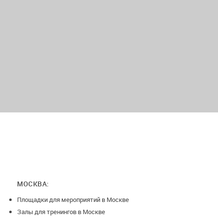
-Отдельная входная группа для одежды и колясок;
-Игровая зона с домиком, горкой и игрушками;
-Бассейн с шариками;
-Большой стол для взрослых;
МОСКВА:
Площадки для мероприятий в Москве
-Маленький столик для деток;
Залы для тренингов в Москве