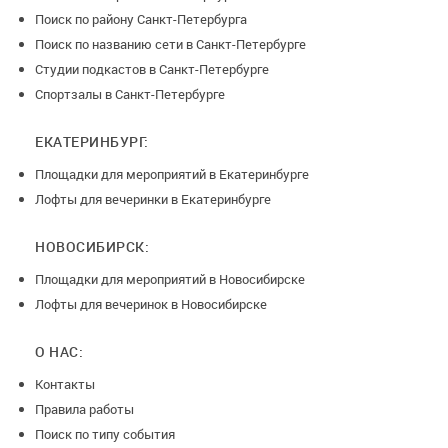
Поиск по району Санкт-Петербурга
-Штатив для съемки видео и фото;
Поиск по названию сети в Санкт-Петербурге
Студии подкастов в Санкт-Петербурге
Спортзалы в Санкт-Петербурге
-Отдельная кухня со всем необходимым:
ЕКАТЕРИНБУРГ:
-Микроволновая печь;
Площадки для мероприятий в Екатеринбурге
Лофты для вечеринки в Екатеринбурге
-Большой холодильник;
НОВОСИБИРСК:
-Духовка;
Площадки для мероприятий в Новосибирске
-Посудомойка;
Лофты для вечеринок в Новосибирске
-Вся необходимая посуда (тарелки, чашки, блюда,
О НАС:
салатники, бокалы под вино и шампанское, пластиковая
Контакты
посуда для деток, посуда для кенди бара);
Правила работы
Поиск по типу события