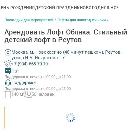
ДЕНЬ РОЖДЕНИЯ
ДЕТСКИЙ ПРАЗДНИК
НОВОГОДНЯЯ НОЧЬ
Площадки для мероприятий
/
Лофты для новогодней ночи
/
Арендовать Лофт Облака. Стильный
детский лофт в Реутов
Москва, м. Новокосино (46 минут пешком), Реутов,
улица Н.А. Некрасова, 17
+7 (934) 665-70-19
Чат
Поддержка отвечает с 09:00 до 21:00
Поддержка
Поддержка отвечает с 09:00 до 21:00
140 м
2
50 человек