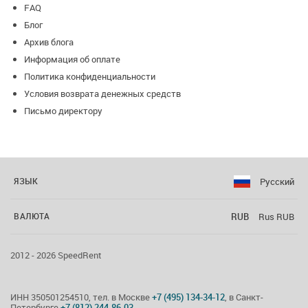
FAQ
-По местам в лофте:
Блог
Архив блога
10 сидячих детских мест за детским столом;
Информация об оплате
Политика конфиденциальности
16 сидячих столов за большим столом;
Условия возврата денежных средств
Так же, дополнительно, мы можем поставить еще один
Письмо директору
большой стол-это еще 8 сидячих мест
Итого 10 сидящих детских
Русский
ЯЗЫК
24 сидячих взрослых
Но наш лофт вмещает гораздо больше людей и чаще всего
RUB
Rus RUB
ВАЛЮТА
мероприятия проходят в формате фуршета+есть 3
диванчика
2012 - 2026 SpeedRent
Наш лофт комфортно вмещает до 50 человек.
ИНН 350501254510, тел. в Москве
+7 (495) 134-34-12
, в Санкт-
Петербурге
+7 (812) 244-86-03
.