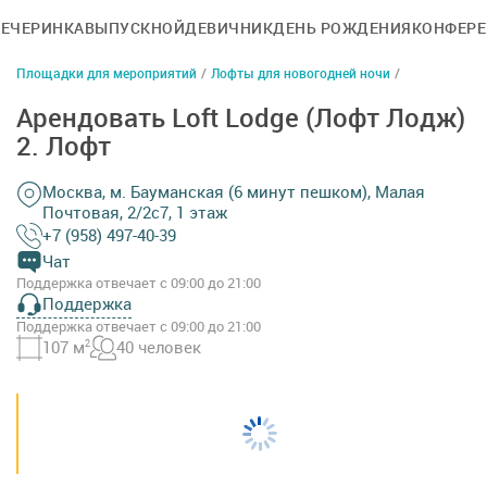
ВЕЧЕРИНКА
ВЫПУСКНОЙ
ДЕВИЧНИК
ДЕНЬ РОЖДЕНИЯ
КОНФЕР
Площадки для мероприятий
/
Лофты для новогодней ночи
/
Арендовать Loft Lodge (Лофт Лодж)
2. Лофт
Москва, м. Бауманская (6 минут пешком), Малая
Почтовая, 2/2с7, 1 этаж
+7 (958) 497-40-39
Чат
Поддержка отвечает с 09:00 до 21:00
Поддержка
Поддержка отвечает с 09:00 до 21:00
107 м
2
40 человек