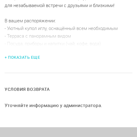
для незабываемой встречи с друзьями и близкими!
В вашем распоряжении:
- Уютный купол иглу, оснащённый всем необходимым
- Терраса с панорамным видом
- Посуда, приборы и напитки (чай, кофе, вода)
- Музыкальное оборудование
+ ПОКАЗАТЬ ЕЩЕ
- Отсутствие пробкового сбора на еду и напитки
УСЛОВИЯ ВОЗВРАТА
Условия возврата и информация о залоге.
Уточняйте информацию у администратора.
Условия возврата :
при отмене мероприятия менее чем за :
-15 дней до даты проведения, возврат 75%
-7 дней до даты проведения, возврат 50%
-5 дня до даты проведения, возврат 25%