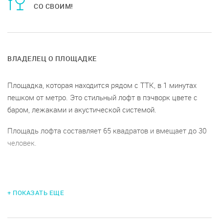
СО СВОИМ!
ВЛАДЕЛЕЦ О ПЛОЩАДКЕ
Площадка, которая находится рядом с ТТК, в 1 минутах
пешком от метро. Это стильный лофт в пэчворк цвете с
баром, лежаками и акустической системой.
Площадь лофта составляет 65 квадратов и вмещает до 30
человек.
Рядом есть частная и городская парковка. Это
+ ПОКАЗАТЬ ЕЩЕ
гостеприимное место прекрасно подойдет для проведения
дней рождений, вечеринок, корпоративов, девичников,